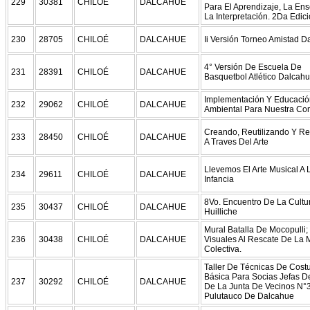
229
30381
CHILOÉ
DALCAHUE
Para El Aprendizaje, La En
La Interpretación. 2Da Edic
230
28705
CHILOÉ
DALCAHUE
Ii Versión Torneo Amistad 
4° Versión De Escuela De
231
28391
CHILOÉ
DALCAHUE
Basquetbol Atlético Dalcah
Implementación Y Educació
232
29062
CHILOÉ
DALCAHUE
Ambiental Para Nuestra C
Creando, Reutilizando Y Re
233
28450
CHILOÉ
DALCAHUE
A Traves Del Arte
Llevemos El Arte Musical A 
234
29611
CHILOÉ
DALCAHUE
Infancia
8Vo. Encuentro De La Cultu
235
30437
CHILOÉ
DALCAHUE
Huilliche
Mural Batalla De Mocopulli;
236
30438
CHILOÉ
DALCAHUE
Visuales Al Rescate De La
Colectiva.
Taller De Técnicas De Cost
Básica Para Socias Jefas D
237
30292
CHILOÉ
DALCAHUE
De La Junta De Vecinos N°
Pulutauco De Dalcahue