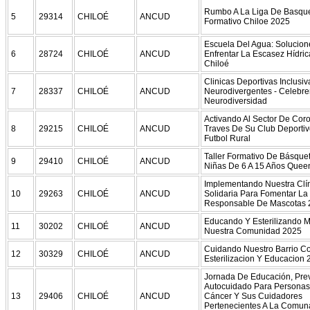
Rumbo A La Liga De Basque
5
29314
CHILOÉ
ANCUD
Formativo Chiloe 2025
Escuela Del Agua: Solucion
6
28724
CHILOÉ
ANCUD
Enfrentar La Escasez Hídri
Chiloé
Clinicas Deportivas Inclusiv
7
28337
CHILOÉ
ANCUD
Neurodivergentes - Celebr
Neurodiversidad
Activando Al Sector De Cor
8
29215
CHILOÉ
ANCUD
Traves De Su Club Deportiv
Futbol Rural
Taller Formativo De Básque
9
29410
CHILOÉ
ANCUD
Niñas De 6 A 15 Años Quee
Implementando Nuestra Clí
10
29263
CHILOÉ
ANCUD
Solidaria Para Fomentar La
Responsable De Mascotas 
Educando Y Esterilizando 
11
30202
CHILOÉ
ANCUD
Nuestra Comunidad 2025
Cuidando Nuestro Barrio C
12
30329
CHILOÉ
ANCUD
Esterilizacion Y Educacion
Jornada De Educación, Pre
Autocuidado Para Persona
13
29406
CHILOÉ
ANCUD
Cáncer Y Sus Cuidadores
Pertenecientes A La Comun