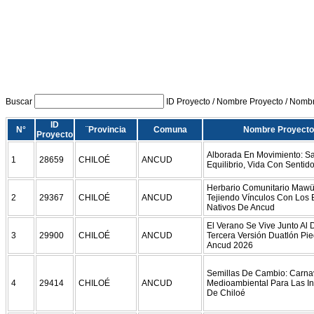
Buscar
ID Proyecto / Nombre Proyecto / Nombre
ID
N°
¨Provincia
Comuna
Nombre Proyecto
Proyecto
Alborada En Movimiento: S
1
28659
CHILOÉ
ANCUD
Equilibrio, Vida Con Sentid
Herbario Comunitario Mawü
2
29367
CHILOÉ
ANCUD
Tejiendo Vínculos Con Los
Nativos De Ancud
El Verano Se Vive Junto Al 
3
29900
CHILOÉ
ANCUD
Tercera Versión Duatlón Pi
Ancud 2026
Semillas De Cambio: Carna
4
29414
CHILOÉ
ANCUD
Medioambiental Para Las In
De Chiloé