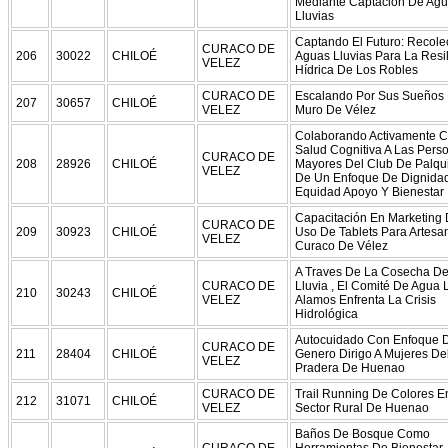
Mediante Captación De Ag
Lluvias
Captando El Futuro: Recole
CURACO DE
206
30022
CHILOÉ
Aguas Lluvias Para La Resil
VELEZ
Hídrica De Los Robles
CURACO DE
Escalando Por Sus Sueños 
207
30657
CHILOÉ
VELEZ
Muro De Vélez
Colaborando Activamente 
Salud Cognitiva A Las Pers
CURACO DE
208
28926
CHILOÉ
Mayores Del Club De Palqui
VELEZ
De Un Enfoque De Dignidad
Equidad Apoyo Y Bienestar
Capacitación En Marketing D
CURACO DE
209
30923
CHILOÉ
Uso De Tablets Para Artesa
VELEZ
Curaco De Vélez
A Traves De La Cosecha D
CURACO DE
Lluvia , El Comité De Agua 
210
30243
CHILOÉ
VELEZ
Alamos Enfrenta La Crisis
Hidrológica
Autocuidado Con Enfoque 
CURACO DE
211
28404
CHILOÉ
Genero Dirigo A Mujeres De
VELEZ
Pradera De Huenao
CURACO DE
Trail Running De Colores E
212
31071
CHILOÉ
VELEZ
Sector Rural De Huenao
Baños De Bosque Como
CURACO DE
Herramientas De Bienestar