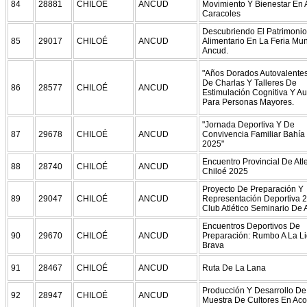
84
28881
CHILOÉ
ANCUD
Movimiento Y Bienestar En 
Caracoles
Descubriendo El Patrimonio
85
29017
CHILOÉ
ANCUD
Alimentario En La Feria Mun
Ancud.
"Años Dorados Autovalentes
De Charlas Y Talleres De
86
28577
CHILOÉ
ANCUD
Estimulación Cognitiva Y Au
Para Personas Mayores.
"Jornada Deportiva Y De
87
29678
CHILOÉ
ANCUD
Convivencia Familiar Bahía
2025"
Encuentro Provincial De Atl
88
28740
CHILOÉ
ANCUD
Chiloé 2025
Proyecto De Preparación Y
89
29047
CHILOÉ
ANCUD
Representación Deportiva 
Club Atlético Seminario De
Encuentros Deportivos De
90
29670
CHILOÉ
ANCUD
Preparación: Rumbo A La L
Brava
91
28467
CHILOÉ
ANCUD
Ruta De La Lana
Producción Y Desarrollo De 
92
28947
CHILOÉ
ANCUD
Muestra De Cultores En Ac