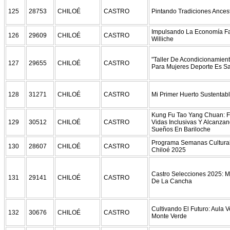
125
28753
CHILOÉ
CASTRO
Pintando Tradiciones Ances
Impulsando La Economía Fa
126
29609
CHILOÉ
CASTRO
Williche
"Taller De Acondicionamient
127
29655
CHILOÉ
CASTRO
Para Mujeres Deporte Es Sa
128
31271
CHILOÉ
CASTRO
Mi Primer Huerto Sustentab
Kung Fu Tao Yang Chuan: F
129
30512
CHILOÉ
CASTRO
Vidas Inclusivas Y Alcanza
Sueños En Bariloche
Programa Semanas Cultura
130
28607
CHILOÉ
CASTRO
Chiloé 2025
Castro Selecciones 2025: M
131
29141
CHILOÉ
CASTRO
De La Cancha
Cultivando El Futuro: Aula 
132
30676
CHILOÉ
CASTRO
Monte Verde