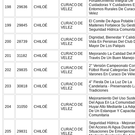
Fortalecimiento Integral De
CURACO DE
Cuidadoras Y Cuidadores 
198
29636
CHILOÉ
VELEZ
Entornos Rurales De Curac
Velez
El Comite De Agua Potable
CURACO DE
199
29845
CHILOÉ
Maitenes Fortalece Su Gest
VELEZ
Seguridad Hídrica Comunita
Dignidad, Bienestar Y Cali
CURACO DE
200
28739
CHILOÉ
Vida En Persinas Del Club 
VELEZ
Mayor De Los Palquis
CURACO DE
Mejorando La Calidad Del 
201
31182
CHILOÉ
VELEZ
Través De Un Buen Manejo 
2° Versión Campeonato Co
CURACO DE
202
29835
CHILOÉ
Fútbol Rural Categorías D
VELEZ
Varones En Curaco De Véle
4° Fiesta De La Luz De La
CURACO DE
203
30818
CHILOÉ
Candelaria - Preservando L
VELEZ
Tradiciones
Mejoramiento Del Uso Sust
Del Agua En La Comunidad
CURACO DE
204
31050
CHILOÉ
Huyar Alto Mediante La Adq
VELEZ
De Un Estanque Y Capacita
Comunitaria
Seguridad Hídrica - Mejora
Del Acceso Al Agua Durante
CURACO DE
205
29831
CHILOÉ
Situaciones De Emergencia
VELEZ