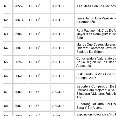
61
28559
CHILOÉ
ANCUD
A La Mesa Con Los Vecinos
Fomentando Una Vejez Activ
62
28614
CHILOÉ
ANCUD
A Hornopirén.
Ruta Patrimonial: Club De A
63
29060
CHILOÉ
ANCUD
Mayor "Las Hormiguitas" D
Bajo.
Manos Que Cosen, Mujeres
64
30075
CHILOÉ
ANCUD
Lideran: Confeccón Textil P
Equidad De Género.
Conociendo Y Valorando La
65
30269
CHILOÉ
ANCUD
De La Región De Los Ríos 
Araucanía
Disfrutando La Vida Con Lo
66
30625
CHILOÉ
ANCUD
Colegas 2025
Deporte Y Competición De 
Barrios Para Mejorar La Salu
67
30820
CHILOÉ
ANCUD
E Integrar A Mujeres Futboli
Ancud
Cuadrangular Rural Por Un
68
30872
CHILOÉ
ANCUD
Sana Y Sin Alcohol
Exposición Fotográfica "Hul