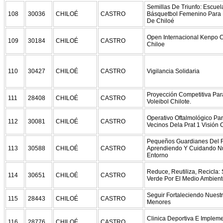
Semillas De Triunfo: Escue
108
30036
CHILOÉ
CASTRO
Básquetbol Femenino Para 
De Chiloé
Open Internacional Kenpo C
109
30184
CHILOÉ
CASTRO
Chiloe
110
30427
CHILOÉ
CASTRO
Vigilancia Solidaria
Proyección Competitiva Par
111
28408
CHILOÉ
CASTRO
Voleibol Chilote.
Operativo Oftalmológico Pa
112
30081
CHILOÉ
CASTRO
Vecinos Dela Prat 1 Visión 
Pequeños Guardianes Del R
113
30588
CHILOÉ
CASTRO
Aprendiendo Y Cuidando N
Entorno
Reduce, Reutiliza, Recicla
114
30651
CHILOÉ
CASTRO
Verde Por El Medio Ambien
Seguir Fortaleciendo Nuestr
115
28443
CHILOÉ
CASTRO
Menores
Clinica Deportiva E Implem
116
28776
CHILOÉ
CASTRO