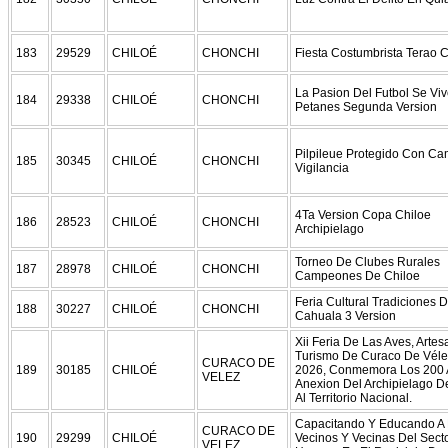
183
29529
CHILOÉ
CHONCHI
Fiesta Costumbrista Terao
La Pasion Del Futbol Se Vi
184
29338
CHILOÉ
CHONCHI
Petanes Segunda Version
Pilpileue Protegido Con C
185
30345
CHILOÉ
CHONCHI
Vigilancia
4Ta Version Copa Chiloe
186
28523
CHILOÉ
CHONCHI
Archipielago
Torneo De Clubes Rurales
187
28978
CHILOÉ
CHONCHI
Campeones De Chiloe
Feria Cultural Tradiciones 
188
30227
CHILOÉ
CHONCHI
Cahuala 3 Version
Xii Feria De Las Aves, Artes
Turismo De Curaco De Vélez
CURACO DE
189
30185
CHILOÉ
2026, Conmemora Los 200
VELEZ
Anexion Del Archipielago D
Al Territorio Nacional.
Capacitando Y Educando A
CURACO DE
190
29299
CHILOÉ
Vecinos Y Vecinas Del Sect
VELEZ