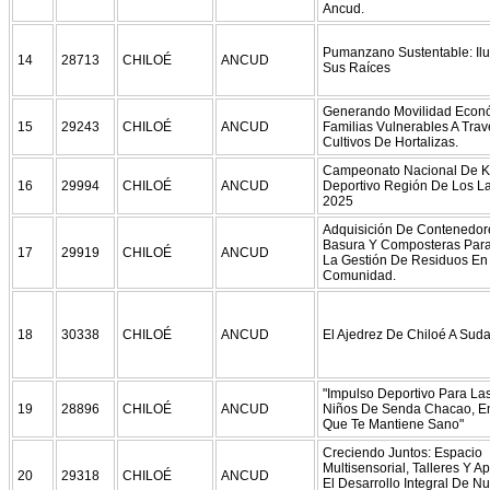
Ancud.
Pumanzano Sustentable: Il
14
28713
CHILOÉ
ANCUD
Sus Raíces
Generando Movilidad Econ
15
29243
CHILOÉ
ANCUD
Familias Vulnerables A Trav
Cultivos De Hortalizas.
Campeonato Nacional De K
16
29994
CHILOÉ
ANCUD
Deportivo Región De Los L
2025
Adquisición De Contenedor
Basura Y Composteras Para
17
29919
CHILOÉ
ANCUD
La Gestión De Residuos En
Comunidad.
18
30338
CHILOÉ
ANCUD
El Ajedrez De Chiloé A Sud
"Impulso Deportivo Para La
19
28896
CHILOÉ
ANCUD
Niños De Senda Chacao, E
Que Te Mantiene Sano"
Creciendo Juntos: Espacio
Multisensorial, Talleres Y A
20
29318
CHILOÉ
ANCUD
El Desarrollo Integral De Nu