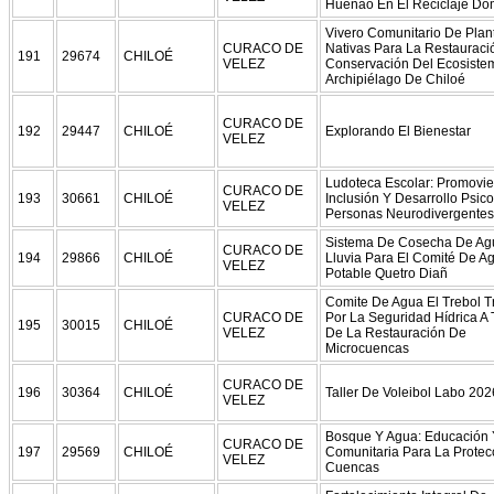
Huenao En El Reciclaje Domi
Vivero Comunitario De Plan
CURACO DE
Nativas Para La Restauraci
191
29674
CHILOÉ
VELEZ
Conservación Del Ecosiste
Archipiélago De Chiloé
CURACO DE
192
29447
CHILOÉ
Explorando El Bienestar
VELEZ
Ludoteca Escolar: Promovi
CURACO DE
193
30661
CHILOÉ
Inclusión Y Desarrollo Psic
VELEZ
Personas Neurodivergentes
Sistema De Cosecha De Ag
CURACO DE
194
29866
CHILOÉ
Lluvia Para El Comité De A
VELEZ
Potable Quetro Diañ
Comite De Agua El Trebol T
CURACO DE
Por La Seguridad Hídrica A 
195
30015
CHILOÉ
VELEZ
De La Restauración De
Microcuencas
CURACO DE
196
30364
CHILOÉ
Taller De Voleibol Labo 202
VELEZ
Bosque Y Agua: Educación 
CURACO DE
197
29569
CHILOÉ
Comunitaria Para La Protec
VELEZ
Cuencas