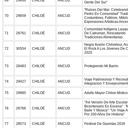
69
29600
CHILOÉ
ANCUD
Gente Del Sur"
"Raíces Del Mar: Celebrand
Pedro En Comunidad" Tradi
70
29659
CHILOÉ
ANCUD
Costumbres, Folklore, Mitol
Expresiones Artísticas Ances
Comunidad Indígena Lauq
71
29761
CHILOÉ
ANCUD
De Catruman, Rescatando
Tradiciones Alimentarias.
Negra Ilusión Chiloetour, A
72
30554
CHILOÉ
ANCUD
El Rock A Los Jóvenes De C
2025
73
28483
CHILOÉ
ANCUD
Protegiendo Mi Barrio
Viaje Patrimionial Y Recrea
74
29427
CHILOÉ
ANCUD
Integracion Y Envejecimient
75
29985
CHILOÉ
ANCUD
Adulto Mayor Chiloe Mistico
"Xvi Versión De Arte Escolar 
Bicentenario En Escena" : T
76
28766
CHILOÉ
ANCUD
Baile Y Música": "Un Viaje Ar
Por 200 Años De Historia"
77
28573
CHILOÉ
ANCUD
Festival De Gaviotas 2026