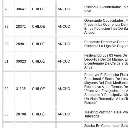
Rumbo Al Bicentenario: Fol
78
30647
CHILOÉ
ANCUD
Vivo.
Generando Capacidades, P
Prevenir La Ocurrencia De 
79
28371
CHILOÉ
ANCUD
En La Población Inés De B
Ancud.
Encuentro Deportivo Prepara
80
28981
CHILOÉ
ANCUD
Rumbo A La Liga De Pugue
Festejando Los 83 Años De 
Deportiva Del Cd Manao, En
81
30023
CHILOÉ
ANCUD
Bicentenario De Chiloe Y S
Años
Promover El Bienestar Físic
Emocional Y Social De Los 
Mayores Del Club Mediante
Recreativo A Las Termas De
82
31135
CHILOÉ
ANCUD
"Promover Envejecimiento A
Saludable Y Participativo M
Un Viaje Recreativo A Las 
Futrono"
Trekking Patrimonial De Pr
83
28708
CHILOÉ
ANCUD
Jubilados.
Zumba En Comunidad: Salu