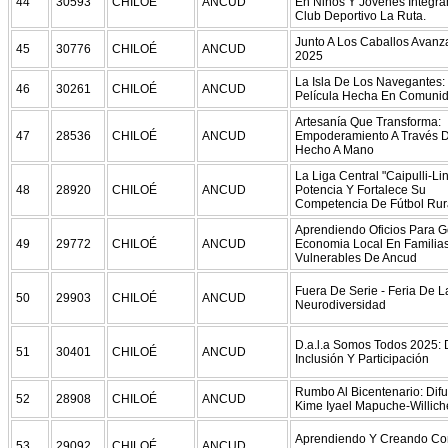
44
30593
CHILOÉ
ANCUD
En Niños Y Jóvenes Integra
Club Deportivo La Ruta.
Junto A Los Caballos Avan
45
30776
CHILOÉ
ANCUD
2025
La Isla De Los Navegantes:
46
30261
CHILOÉ
ANCUD
Película Hecha En Comunid
Artesanía Que Transforma:
47
28536
CHILOÉ
ANCUD
Empoderamiento A Través D
Hecho A Mano
La Liga Central "Caipulli-Li
48
28920
CHILOÉ
ANCUD
Potencia Y Fortalece Su
Competencia De Fútbol Rur
Aprendiendo Oficios Para G
49
29772
CHILOÉ
ANCUD
Economia Local En Familia
Vulnerables De Ancud
Fuera De Serie - Feria De L
50
29903
CHILOÉ
ANCUD
Neurodiversidad
D.a.l.a Somos Todos 2025: 
51
30401
CHILOÉ
ANCUD
Inclusión Y Participación
Rumbo Al Bicentenario: Difu
52
28908
CHILOÉ
ANCUD
Kime Iyael Mapuche-Willich
Aprendiendo Y Creando Co
53
29092
CHILOÉ
ANCUD