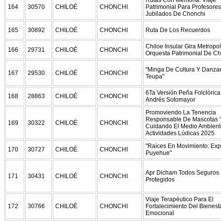
164
30570
CHILOÉ
CHONCHI
Patrimonial Para Profesores
Jubilados De Chonchi
165
30892
CHILOÉ
CHONCHI
Ruta De Los Recuerdos
Chiloe Insular Gira Metropol
166
29731
CHILOÉ
CHONCHI
Orquesta Patrimonial De C
"Minga De Cultura Y Danza
167
29530
CHILOÉ
CHONCHI
Teupa"
6Ta Versión Peña Folclóric
168
28863
CHILOÉ
CHONCHI
Andrés Sotomayor
Promoviendo La Tenencia
Responsable De Mascotas 
169
30322
CHILOÉ
CHONCHI
Cuidando El Medio Ambien
Actividades Lúdicas 2025
"Raíces En Movimiento: Ex
170
30727
CHILOÉ
CHONCHI
Puyehue"
Apr Dicham Todos Seguros
171
30431
CHILOÉ
CHONCHI
Protegidos
Viaje Terapéutico Para El
172
30766
CHILOÉ
CHONCHI
Fortalecimiento Del Bienest
Emocional