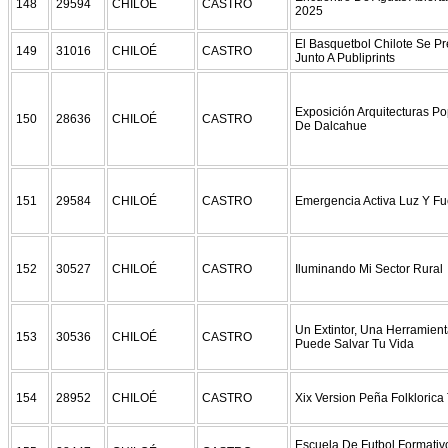
148
29594
CHILOÉ
CASTRO
2025
El Basquetbol Chilote Se P
149
31016
CHILOÉ
CASTRO
Junto A Publiprints
Exposición Arquitecturas P
150
28636
CHILOÉ
CASTRO
De Dalcahue
151
29584
CHILOÉ
CASTRO
Emergencia Activa Luz Y F
152
30527
CHILOÉ
CASTRO
Iluminando Mi Sector Rural
Un Extintor, Una Herramien
153
30536
CHILOÉ
CASTRO
Puede Salvar Tu Vida
154
28952
CHILOÉ
CASTRO
Xix Version Peña Folklorica 
Escuela De Futbol Formativ