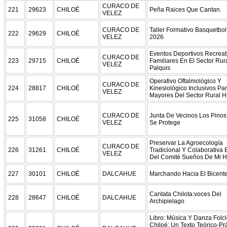
CURACO DE
221
29623
CHILOÉ
Peña Raices Que Cantan.
VELEZ
CURACO DE
Taller Formativo Basquetbo
222
29629
CHILOÉ
VELEZ
2026
Eventos Deportivos Recreat
CURACO DE
223
29715
CHILOÉ
Familiares En El Sector Rur
VELEZ
Palquis
Operativo Oftalmológico Y
CURACO DE
224
28817
CHILOÉ
Kinesiológico Inclusivos Pa
VELEZ
Mayores Del Sector Rural H
CURACO DE
Junta De Vecinos Los Pinos
225
31058
CHILOÉ
VELEZ
Se Protege
Preservar La Agroecología
CURACO DE
226
31261
CHILOÉ
Tradicional Y Colaborativa 
VELEZ
Del Comité Sueños De Mi H
227
30101
CHILOÉ
DALCAHUE
Marchando Hacia El Bicent
Cantata Chilota:voces Del
228
28647
CHILOÉ
DALCAHUE
Archipielago
Libro: Música Y Danza Folcl
Chiloé: Un Texto Teórico-Pr