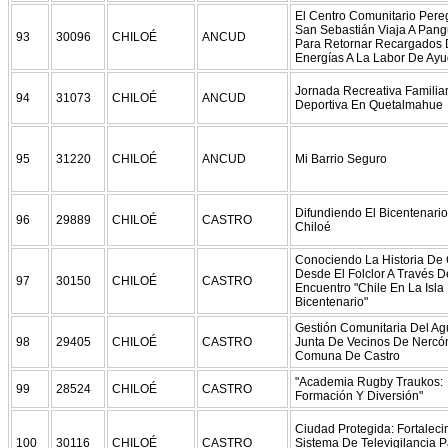
El Centro Comunitario Pere
San Sebastián Viaja A Pangu
93
30096
CHILOÉ
ANCUD
Para Retornar Recargados
Energías A La Labor De Ayu
Jornada Recreativa Familia
94
31073
CHILOÉ
ANCUD
Deportiva En Quetalmahue
95
31220
CHILOÉ
ANCUD
Mi Barrio Seguro
Difundiendo El Bicentenari
96
29889
CHILOÉ
CASTRO
Chiloé
Conociendo La Historia De 
Desde El Folclor A Través D
97
30150
CHILOÉ
CASTRO
Encuentro "Chile En La Isla
Bicentenario"
Gestión Comunitaria Del Ag
98
29405
CHILOÉ
CASTRO
Junta De Vecinos De Nercón
Comuna De Castro
"Academia Rugby Traukos:
99
28524
CHILOÉ
CASTRO
Formación Y Diversión"
Ciudad Protegida: Fortalec
100
30116
CHILOÉ
CASTRO
Sistema De Televigilancia P