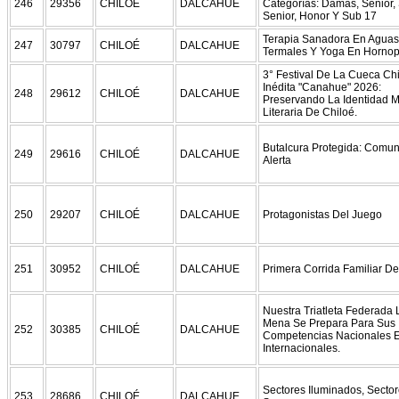
246
29356
CHILOÉ
DALCAHUE
Categorías: Damas, Senior,
Senior, Honor Y Sub 17
Terapia Sanadora En Aguas
247
30797
CHILOÉ
DALCAHUE
Termales Y Yoga En Hornop
3° Festival De La Cueca Chi
Inédita "Canahue" 2026:
248
29612
CHILOÉ
DALCAHUE
Preservando La Identidad M
Literaria De Chiloé.
Butalcura Protegida: Comu
249
29616
CHILOÉ
DALCAHUE
Alerta
250
29207
CHILOÉ
DALCAHUE
Protagonistas Del Juego
251
30952
CHILOÉ
DALCAHUE
Primera Corrida Familiar D
Nuestra Triatleta Federada
Mena Se Prepara Para Sus
252
30385
CHILOÉ
DALCAHUE
Competencias Nacionales 
Internacionales.
Sectores Iluminados, Secto
253
28686
CHILOÉ
DALCAHUE