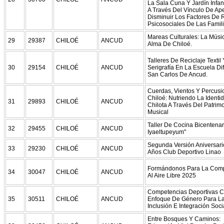
La Sala Cuna Y Jardín Infant
A Través Del Vínculo De Ap
Disminuir Los Factores De 
Psicosociales De Las Famili
Mareas Culturales: La Mús
29
29387
CHILOÉ
ANCUD
Alma De Chiloé.
Talleres De Reciclaje Textil 
30
29154
CHILOÉ
ANCUD
Serigrafía En La Escuela Di
San Carlos De Ancud.
Cuerdas, Vientos Y Percus
Chiloé: Nutriendo La Identi
31
29893
CHILOÉ
ANCUD
Chilota A Través Del Patrim
Musical
Taller De Cocina Bicentenari
32
29455
CHILOÉ
ANCUD
Iyaeltupeyum"
Segunda Versión Aniversari
33
29230
CHILOÉ
ANCUD
Años Club Deportivo Linao
Formándonos Para La Com
34
30047
CHILOÉ
ANCUD
Al Aire Libre 2025
Competencias Deportivas 
35
30511
CHILOÉ
ANCUD
Enfoque De Género Para L
Inclusión E Integración Soci
Entre Bosques Y Caminos: