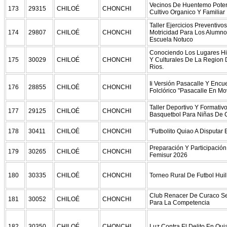
Vecinos De Huentemo Poten
173
29315
CHILOÉ
CHONCHI
Cultivo Organico Y Familiar
Taller Ejercicios Preventivo
174
29807
CHILOÉ
CHONCHI
Motricidad Para Los Alumn
Escuela Notuco
Conociendo Los Lugares Hi
175
30029
CHILOÉ
CHONCHI
Y Culturales De La Region 
Rios.
Ii Versión Pasacalle Y Encu
176
28855
CHILOÉ
CHONCHI
Folclórico "Pasacalle En Mo
Taller Deportivo Y Formativ
177
29125
CHILOÉ
CHONCHI
Basquetbol Para Niñas De 
178
30411
CHILOÉ
CHONCHI
"Futbolito Quiao A Disputar 
Preparación Y Participación
179
30265
CHILOÉ
CHONCHI
Femisur 2026
180
30335
CHILOÉ
CHONCHI
Torneo Rural De Futbol Huil
Club Renacer De Curaco S
181
30052
CHILOÉ
CHONCHI
Para La Competencia
182
30350
CHILOÉ
CHONCHI
Luz Contra El Delito En Qui