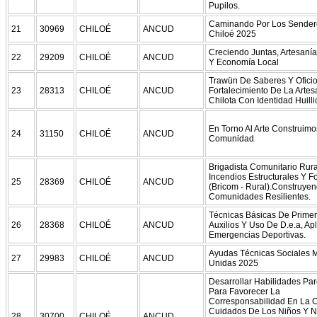
Pupilos.
Caminando Por Los Sender
21
30969
CHILOÉ
ANCUD
Chiloé 2025
Creciendo Juntas, Artesanía
22
29209
CHILOÉ
ANCUD
Y Economía Local
Trawün De Saberes Y Oficio
23
28313
CHILOÉ
ANCUD
Fortalecimiento De La Artes
Chilota Con Identidad Huill
En Torno Al Arte Construimo
24
31150
CHILOÉ
ANCUD
Comunidad
Brigadista Comunitario Rura
Incendios Estructurales Y F
25
28369
CHILOÉ
ANCUD
(Bricom - Rural).Construye
Comunidades Resilientes.
Técnicas Básicas De Prime
26
28368
CHILOÉ
ANCUD
Auxilios Y Uso De D.e.a, Ap
Emergencias Deportivas.
Ayudas Técnicas Sociales 
27
29983
CHILOÉ
ANCUD
Unidas 2025
Desarrollar Habilidades Par
Para Favorecer La
Corresponsabilidad En La C
Cuidados De Los Niños Y N
28
30700
CHILOÉ
ANCUD