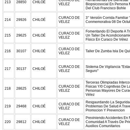
213
28850
CHILOÉ
VELEZ
Biopsicosocial En Persona
Del Club Francisco Bohle
CURACO DE
3° Versión Corrida Familiar 
214
29926
CHILOÉ
VELEZ
Conmemorativa 08 De Octu
Fomentando El Deporte A T
CURACO DE
215
29625
CHILOÉ
Un Taller De Acondicionami
VELEZ
Físico En Curaco De Vélez
CURACO DE
216
30107
CHILOÉ
Taller De Zumba Isla De Qu
VELEZ
CURACO DE
Sistema De Vigilancia "Esta
217
30137
CHILOÉ
VELEZ
Seguro"
Terceras Olimpiadas Interc
CURACO DE
Fisicas Y/0 Cognitivas De L
218
28625
CHILOÉ
VELEZ
Personas Mayores De Cura
Vélez
Resgaurdando La Segurida
CURACO DE
219
29468
CHILOÉ
Problemas De Salud A Trav
VELEZ
Promocion Y Prevencion
Previniendo Accidentes En 
CURACO DE
220
29812
CHILOÉ
Comunidad A Través De Pr
VELEZ
Auxilios Comunitarios