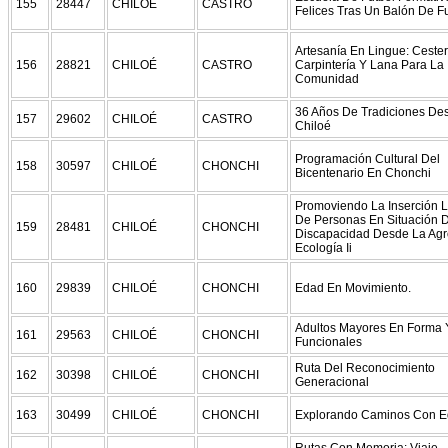
155
28447
CHILOÉ
CASTRO
Felices Tras Un Balón De Fu
Artesanía En Lingue: Cester
156
28821
CHILOÉ
CASTRO
Carpintería Y Lana Para La
Comunidad
36 Años De Tradiciones De
157
29602
CHILOÉ
CASTRO
Chiloé
Programación Cultural Del
158
30597
CHILOÉ
CHONCHI
Bicentenario En Chonchi
Promoviendo La Inserción L
De Personas En Situación 
159
28481
CHILOÉ
CHONCHI
Discapacidad Desde La Agr
Ecología Ii
160
29839
CHILOÉ
CHONCHI
Edad En Movimiento.
Adultos Mayores En Forma 
161
29563
CHILOÉ
CHONCHI
Funcionales
Ruta Del Reconocimiento
162
30398
CHILOÉ
CHONCHI
Generacional
163
30499
CHILOÉ
CHONCHI
Explorando Caminos Con E
Rutas Con Memoria: Viaje