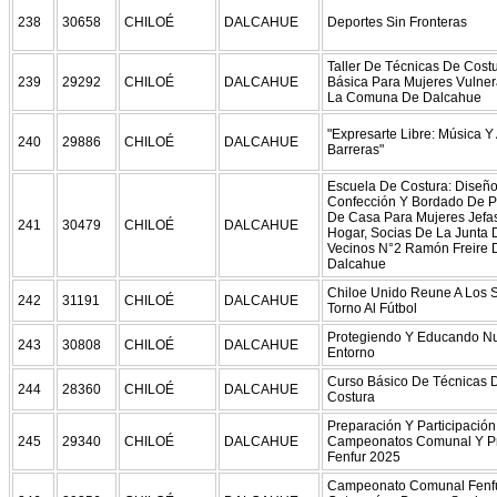
238
30658
CHILOÉ
DALCAHUE
Deportes Sin Fronteras
Taller De Técnicas De Cost
239
29292
CHILOÉ
DALCAHUE
Básica Para Mujeres Vulne
La Comuna De Dalcahue
"Expresarte Libre: Música Y 
240
29886
CHILOÉ
DALCAHUE
Barreras"
Escuela De Costura: Diseño
Confección Y Bordado De 
De Casa Para Mujeres Jefa
241
30479
CHILOÉ
DALCAHUE
Hogar, Socias De La Junta 
Vecinos N°2 Ramón Freire 
Dalcahue
Chiloe Unido Reune A Los 
242
31191
CHILOÉ
DALCAHUE
Torno Al Fútbol
Protegiendo Y Educando Nu
243
30808
CHILOÉ
DALCAHUE
Entorno
Curso Básico De Técnicas 
244
28360
CHILOÉ
DALCAHUE
Costura
Preparación Y Participació
245
29340
CHILOÉ
DALCAHUE
Campeonatos Comunal Y Pr
Fenfur 2025
Campeonato Comunal Fenfu