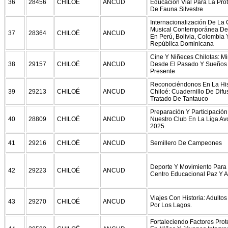
36
28456
CHILOÉ
ANCUD
Educación Vial Para La Pro
De Fauna Silvestre
Internacionalización De La
Musical Contemporánea De
37
28364
CHILOÉ
ANCUD
En Perú, Bolivia, Colombia 
República Dominicana
Cine Y Niñeces Chilotas: M
38
29157
CHILOÉ
ANCUD
Desde El Pasado Y Sueños
Presente
Reconociéndonos En La His
39
29213
CHILOÉ
ANCUD
Chiloé: Cuadernillo De Difu
Tratado De Tantauco
Preparación Y Participació
40
28809
CHILOÉ
ANCUD
Nuestro Club En La Liga Av
2025.
41
29216
CHILOÉ
ANCUD
Semillero De Campeones
Deporte Y Movimiento Para
42
29223
CHILOÉ
ANCUD
Centro Educacional Paz Y 
Viajes Con Historia: Adulto
43
29270
CHILOÉ
ANCUD
Por Los Lagos.
Fortaleciendo Factores Prot