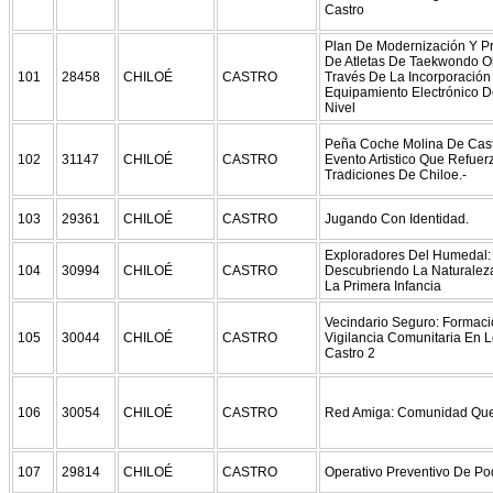
Castro
Plan De Modernización Y P
De Atletas De Taekwondo O
101
28458
CHILOÉ
CASTRO
Través De La Incorporación
Equipamiento Electrónico D
Nivel
Peña Coche Molina De Cast
102
31147
CHILOÉ
CASTRO
Evento Artistico Que Refuer
Tradiciones De Chiloe.-
103
29361
CHILOÉ
CASTRO
Jugando Con Identidad.
Exploradores Del Humedal:
104
30994
CHILOÉ
CASTRO
Descubriendo La Naturale
La Primera Infancia
Vecindario Seguro: Formaci
105
30044
CHILOÉ
CASTRO
Vigilancia Comunitaria En
Castro 2
106
30054
CHILOÉ
CASTRO
Red Amiga: Comunidad Qu
107
29814
CHILOÉ
CASTRO
Operativo Preventivo De Po