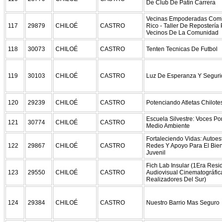
De Club De Patin Carrera
Vecinas Empoderadas Com
117
29879
CHILOÉ
CASTRO
Rico - Taller De Repostería
Vecinos De La Comunidad
118
30073
CHILOÉ
CASTRO
Tenten Tecnicas De Futbol
119
30103
CHILOÉ
CASTRO
Luz De Esperanza Y Segur
120
29239
CHILOÉ
CASTRO
Potenciando Atletas Chilote
Escuela Silvestre: Voces Por
121
30774
CHILOÉ
CASTRO
Medio Ambiente
Fortaleciendo Vidas: Autoes
122
29867
CHILOÉ
CASTRO
Redes Y Apoyo Para El Bien
Juvenil
Fich Lab Insular (1Era Resi
123
29550
CHILOÉ
CASTRO
Audiovisual Cinematográfic
Realizadores Del Sur)
124
29384
CHILOÉ
CASTRO
Nuestro Barrio Mas Seguro