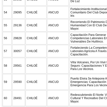
De Luz
Fortalecimiento Institucional
54
29095
CHILOÉ
ANCUD
Comunitario Del Club Depor
Iris
Recorriendo El Patrimonio 
55
29136
CHILOÉ
ANCUD
Humanidad Con El Club De 
Mayor.
Capacitación Para Generar
56
29828
CHILOÉ
ANCUD
Competencias Laborales En
Vulnerables De Huillinco.
Fortaleciendo La Competen
57
30057
CHILOÉ
ANCUD
Laborales Agrícola A Través
Capacitación.
Villa Volcanes, Por Un Vivir
58
29561
CHILOÉ
ANCUD
Seguro: Capacitaciones Y E
Para Los Vecinos.
Puerto Elvira Se Antepone A
59
29590
CHILOÉ
ANCUD
Emergencias: Capacitación 
Emergencia Para Los Vecin
Redescubriendo El Norte: V
60
28491
CHILOÉ
ANCUD
Cultural Y Recreativo Del C
Mayor.