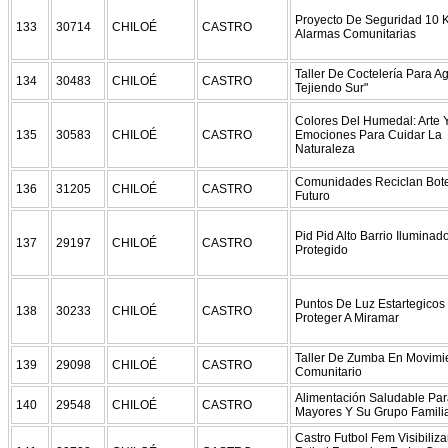
Proyecto De Seguridad 10 K
133
30714
CHILOÉ
CASTRO
Alarmas Comunitarias
Taller De Coctelería Para A
134
30483
CHILOÉ
CASTRO
Tejiendo Sur"
Colores Del Humedal: Arte 
135
30583
CHILOÉ
CASTRO
Emociones Para Cuidar La
Naturaleza
Comunidades Reciclan Bote
136
31205
CHILOÉ
CASTRO
Futuro
Pid Pid Alto Barrio Iluminad
137
29197
CHILOÉ
CASTRO
Protegido
Puntos De Luz Estartegicos
138
30233
CHILOÉ
CASTRO
Proteger A Miramar
Taller De Zumba En Movimi
139
29098
CHILOÉ
CASTRO
Comunitario
Alimentación Saludable Par
140
29548
CHILOÉ
CASTRO
Mayores Y Su Grupo Familia
Castro Futbol Fem Visibiliz