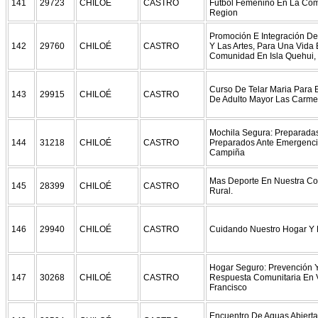
141
29723
CHILOÉ
CASTRO
Futbol Femenino En La Co
Region
Promoción E Integración De
142
29760
CHILOÉ
CASTRO
Y Las Artes, Para Una Vida
Comunidad En Isla Quehui, 
Curso De Telar Maria Para 
143
29915
CHILOÉ
CASTRO
De Adulto Mayor Las Carmel
Mochila Segura: Preparada
144
31218
CHILOÉ
CASTRO
Preparados Ante Emergenci
Campiña
Mas Deporte En Nuestra C
145
28399
CHILOÉ
CASTRO
Rural.
146
29940
CHILOÉ
CASTRO
Cuidando Nuestro Hogar Y 
Hogar Seguro: Prevención 
147
30268
CHILOÉ
CASTRO
Respuesta Comunitaria En V
Francisco
Encuentro De Aguas Abierta