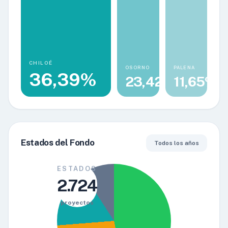
CHILOÉ
OSORNO
PALENA
36,39%
23,42%
11,65%
Estados del Fondo
Todos los años
ESTADOS
2.724
proyectos