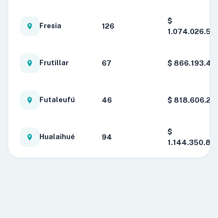
$
126
Fresia
1.074.026.52
67
$ 866.193.48
Frutillar
46
$ 818.606.22
Futaleufú
$
94
Hualaihué
1.144.350.84
$
49
Llanquihue
833.606.004
$
Los
96
Muermos
1.000.443.31