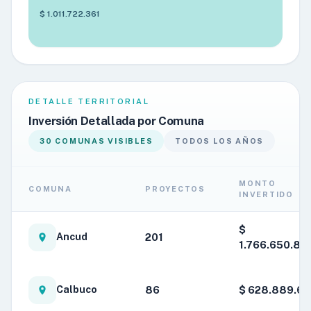
$ 1.011.722.361
DETALLE TERRITORIAL
Inversión Detallada por Comuna
30 COMUNAS VISIBLES
TODOS LOS AÑOS
MONTO
COMUNA
PROYECTOS
INVERTIDO
$
201
Ancud
1.766.650.89
86
$ 628.889.61
Calbuco