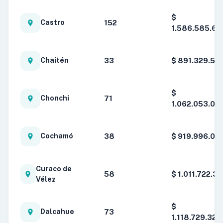
$
152
Castro
1.586.585.60
33
$ 891.329.56
Chaitén
$
71
Chonchi
1.062.053.06
38
$ 919.996.00
Cochamó
Curaco de
58
$ 1.011.722.36
Vélez
$
73
Dalcahue
1.118.729.323