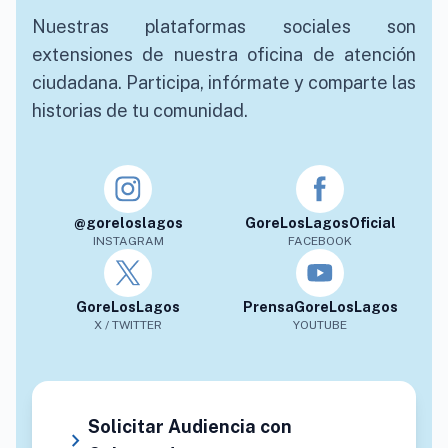
Nuestras plataformas sociales son
extensiones de nuestra oficina de atención
ciudadana. Participa, infórmate y comparte las
historias de tu comunidad.
@goreloslagos
GoreLosLagosOficial
INSTAGRAM
FACEBOOK
GoreLosLagos
PrensaGoreLosLagos
X / TWITTER
YOUTUBE
Solicitar Audiencia con
chevron_right