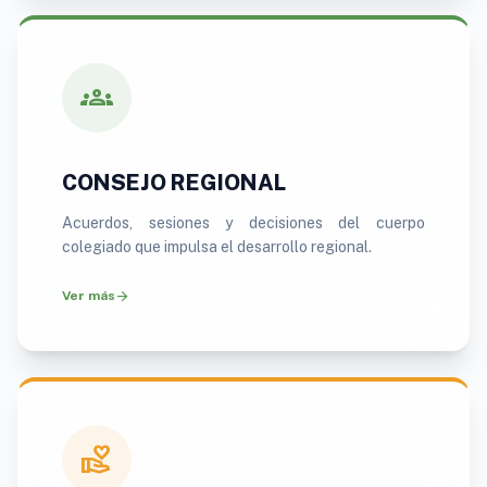
groups
CONSEJO REGIONAL
Acuerdos, sesiones y decisiones del cuerpo
colegiado que impulsa el desarrollo regional.
arrow_forward
Ver más
volunteer_activism