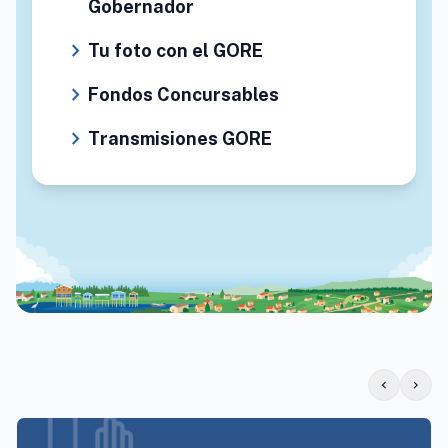
Gobernador
chevron_right
Tu foto con el GORE
chevron_right
Fondos Concursables
chevron_right
Transmisiones GORE
chevron_left
chevron_right