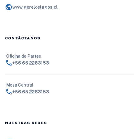
public
www.goreloslagos.cl
CONTÁCTANOS
Oficina de Partes
call
+56 65 2283153
Mesa Central
call
+56 65 2283153
NUESTRAS REDES