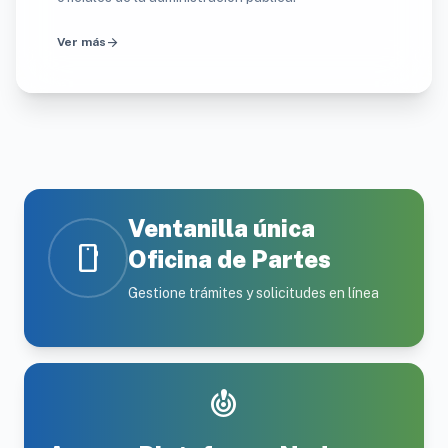
arrow_forward
Ver más
Ventanilla única
smartphone
Oficina de Partes
Gestione trámites y solicitudes en línea
crisis_alert