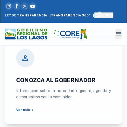
comunas
del
archipiélago.
|
|
LEY DE TRANSPARENCIA
AVISOS
TRANSPARENCIA 360°
Leer
más
menu
person
CONOZCA AL GOBERNADOR
Información sobre la autoridad regional, agenda y
compromisos con la comunidad.
arrow_forward
Ver más