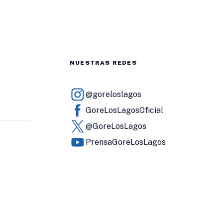
NUESTRAS REDES
@goreloslagos
GoreLosLagosOficial
@GoreLosLagos
PrensaGoreLosLagos