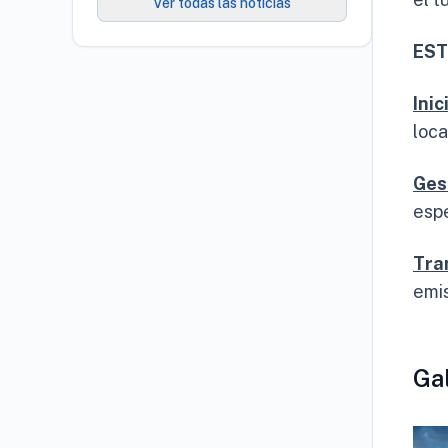
de 27 mil empleos
Ver todas las noticias
EST
Ini
loca
Ges
esp
Tra
emi
Ga