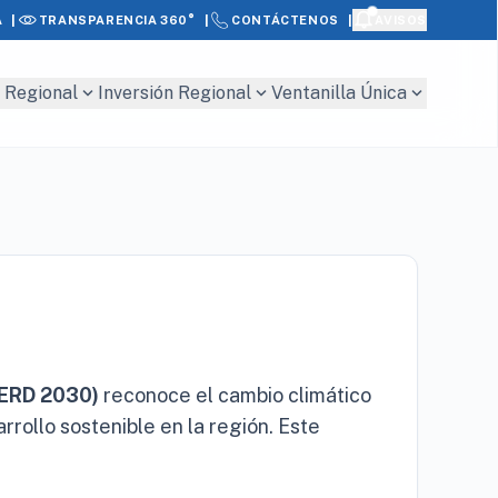
|
|
|
A
AVISOS
TRANSPARENCIA 360°
CONTÁCTENOS
expand_more
expand_more
expand_more
 Regional
Inversión Regional
Ventanilla Única
(ERD 2030)
reconoce el cambio climático
rrollo sostenible en la región. Este