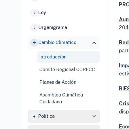
PRO
Ley
arrow_forward
Aum
204
Organigrama
arrow_forward
expand_more
Red
Cambio Climático
arrow_forward
part
Introducción
Imp
Comité Regional CORECC
esti
Planes de Acción
RIE
Asamblea Climática
Ciudadana
Cris
disp
expand_more
Política
arrow_forward
Eco