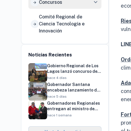
expand_more
Concursos
arrow_forward
ecos
Comité Regional de
Rie
Ciencia Tecnología e
arrow_forward
vuln
Innovación
LIN
Noticias Recientes
Ord
Gobierno Regional de Los
clim
Lagos lanzó concurso de
innovación por $4.000
hace 4 días
Ada
millones para resolver
Gobernador Santana
brechas productivas del
encabeza lanzamiento de
con
territorio
programa regional para
hace 5 días
ener
familias vinculadas al
Gobernadores Regionales
autismo
entregan al ministro de
For
Economía cartera de más
hace 1 semana
de 900 proyectos que
prom
proyectan generar cerca
el t