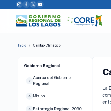
Inicio
/
Cambio Climático
Gobierno Regional
C
Acerca del Gobierno
arrow_forward
Regional
La
E
como
Misión
arrow_forward
enfo
Estrategia Regional 2030
arrow_forward