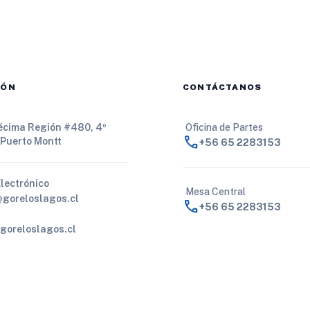
IÓN
CONTÁCTANOS
Décima Región #480, 4º
Oficina de Partes
call
 Puerto Montt
+56 65 2283153
Electrónico
Mesa Central
@goreloslagos.cl
call
+56 65 2283153
goreloslagos.cl