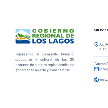
DIRECC
location_on
Av. 
piso,
Impulsando el desarrollo humano,
productivo y cultural de las 30
Correo 
comunas de nuestra región desde una
mail
info
gobernanza abierta y transparente.
public
www.