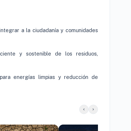
 integrar a la ciudadanía y comunidades
iciente y sostenible de los residuos,
para energías limpias y reducción de
chevron_left
chevron_right