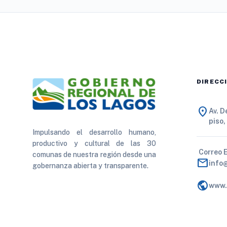
DIRECC
location_on
Av. 
piso,
Impulsando el desarrollo humano,
productivo y cultural de las 30
Correo 
comunas de nuestra región desde una
mail
info
gobernanza abierta y transparente.
public
www.