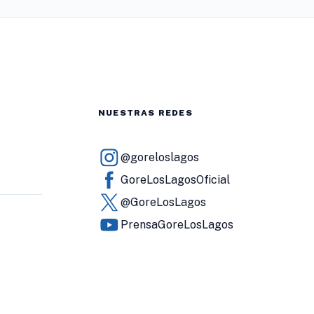
NUESTRAS REDES
@goreloslagos
GoreLosLagosOficial
@GoreLosLagos
PrensaGoreLosLagos