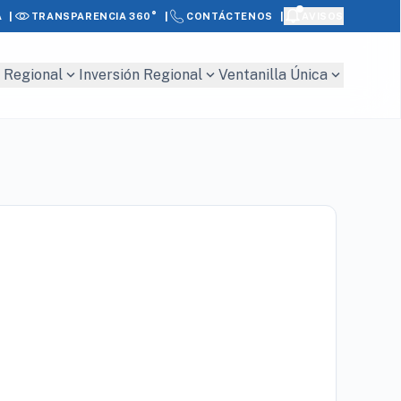
|
|
|
A
AVISOS
TRANSPARENCIA 360°
CONTÁCTENOS
expand_more
expand_more
expand_more
 Regional
Inversión Regional
Ventanilla Única