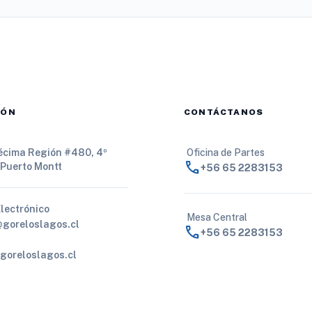
IÓN
CONTÁCTANOS
Décima Región #480, 4º
Oficina de Partes
call
 Puerto Montt
+56 65 2283153
Electrónico
Mesa Central
@goreloslagos.cl
call
+56 65 2283153
goreloslagos.cl