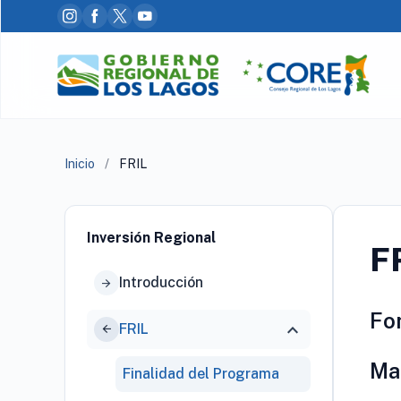
Inicio
/
FRIL
Inversión Regional
F
Introducción
arrow_forward
Fon
expand_more
FRIL
arrow_forward
Ma
Finalidad del Programa