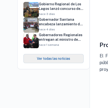
Gobierno Regional de Los
Lagos lanzó concurso de
innovación por $4.000
hace 3 días
millones para resolver
Gobernador Santana
brechas productivas del
encabeza lanzamiento de
territorio
programa regional para
hace 4 días
familias vinculadas al
Gobernadores Regionales
autismo
entregan al ministro de
Pro
Economía cartera de más
hace 1 semana
de 900 proyectos que
proyectan generar cerca
El F
de 27 mil empleos
Ver todas las noticias
públ
pro