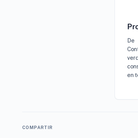
Pro
De 
Cont
verd
con
en t
COMPARTIR