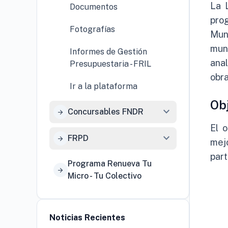
La 
Documentos
prog
Fotografías
Muni
mun
Informes de Gestión
anal
Presupuestaria - FRIL
obra
Ir a la plataforma
Ob
expand_more
Concursables FNDR
arrow_forward
El 
expand_more
FRPD
arrow_forward
mejo
part
Programa Renueva Tu
arrow_forward
Micro - Tu Colectivo
Noticias Recientes