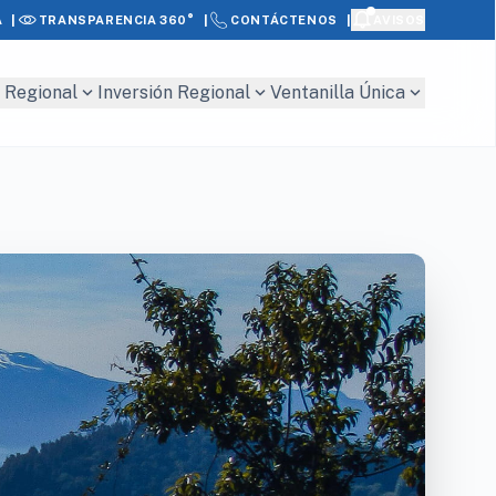
|
|
|
A
AVISOS
TRANSPARENCIA 360°
CONTÁCTENOS
expand_more
expand_more
expand_more
 Regional
Inversión Regional
Ventanilla Única