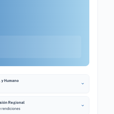
al y Humano
expand_more
rsión Regional
expand_more
y rendiciones