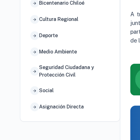
Bicentenario Chiloé
arrow_forward
A t
Cultura Regional
arrow_forward
jun
par
Deporte
arrow_forward
de 
Medio Ambiente
arrow_forward
Seguridad Ciudadana y
arrow_forward
Protección Civil
Social
arrow_forward
Asignación Directa
arrow_forward