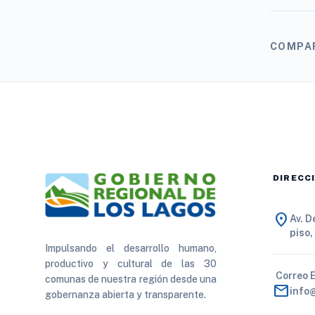
COMPA
DIRECC
location_on
Av. 
piso,
Impulsando el desarrollo humano,
productivo y cultural de las 30
Correo 
comunas de nuestra región desde una
mail
info
gobernanza abierta y transparente.