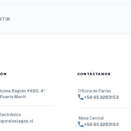
RTIR
IÓN
CONTÁCTANOS
Décima Región #480, 4º
Oficina de Partes
call
 Puerto Montt
+56 65 2283153
Electrónico
Mesa Central
@goreloslagos.cl
call
+56 65 2283153