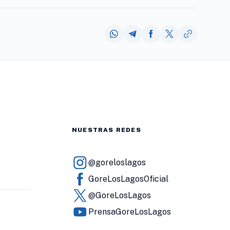
NUESTRAS REDES
@goreloslagos
GoreLosLagosOficial
@GoreLosLagos
PrensaGoreLosLagos