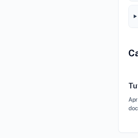
Ca
play
Tu
Apr
doc