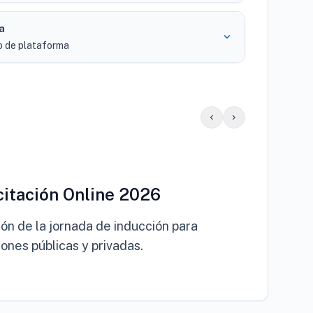
a
expand_more
o de plataforma
chevron_left
chevron_right
Video
itación Online 2026
ón de la jornada de inducción para
iones públicas y privadas.