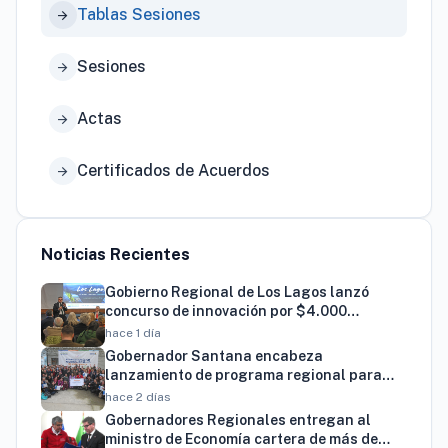
Tablas Sesiones
arrow_forward
Sesiones
arrow_forward
Actas
arrow_forward
Certificados de Acuerdos
arrow_forward
Noticias Recientes
Gobierno Regional de Los Lagos lanzó
concurso de innovación por $4.000
millones para resolver brechas productivas
hace 1 día
del territorio
Gobernador Santana encabeza
lanzamiento de programa regional para
familias vinculadas al autismo
hace 2 días
Gobernadores Regionales entregan al
ministro de Economía cartera de más de