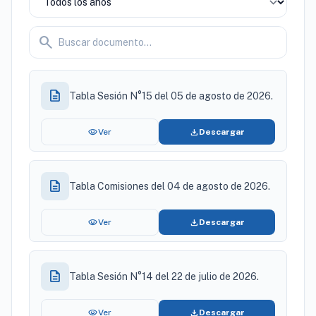
search
description
Tabla Sesión N°15 del 05 de agosto de 2026.
visibility
download
Ver
Descargar
description
Tabla Comisiones del 04 de agosto de 2026.
visibility
download
Ver
Descargar
description
Tabla Sesión N°14 del 22 de julio de 2026.
visibility
download
Ver
Descargar