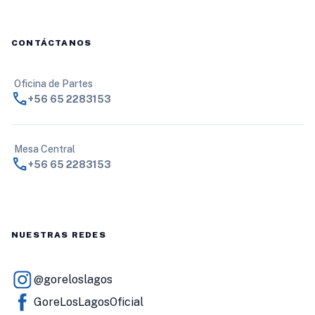
CONTÁCTANOS
Oficina de Partes
call
+56 65 2283153
Mesa Central
call
+56 65 2283153
NUESTRAS REDES
@goreloslagos
GoreLosLagosOficial