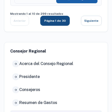
Mostrando 1 al 10 de 299 resultados
Anterior
Página 1 de 30
Siguiente
Consejor Regional
Acerca del Consejo Regional
arrow_forward
Presidente
arrow_forward
Consejeros
arrow_forward
Resumen de Gastos
arrow_forward