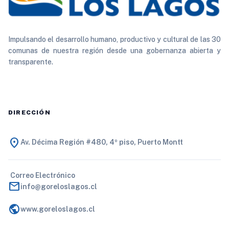
Impulsando el desarrollo humano, productivo y cultural de las 30
comunas de nuestra región desde una gobernanza abierta y
transparente.
DIRECCIÓN
location_on
Av. Décima Región #480, 4º piso, Puerto Montt
Correo Electrónico
mail
info@goreloslagos.cl
public
www.goreloslagos.cl