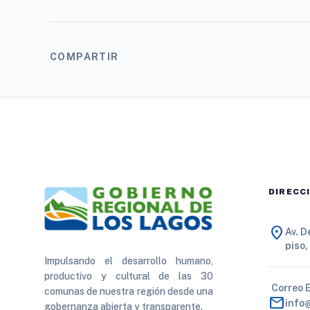
COMPARTIR
DIRECC
location_on
Av. 
piso,
Impulsando el desarrollo humano,
productivo y cultural de las 30
Correo 
comunas de nuestra región desde una
mail
info
gobernanza abierta y transparente.