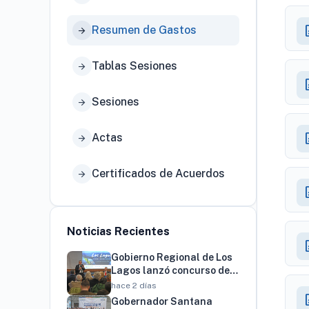
desc
Resumen de Gastos
arrow_forward
Tablas Sesiones
arrow_forward
desc
Sesiones
arrow_forward
desc
Actas
arrow_forward
Certificados de Acuerdos
arrow_forward
desc
Noticias Recientes
desc
Gobierno Regional de Los
Lagos lanzó concurso de
innovación por $4.000
hace 2 días
millones para resolver
desc
Gobernador Santana