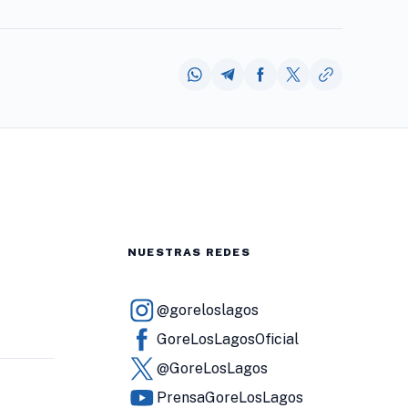
NUESTRAS REDES
@goreloslagos
GoreLosLagosOficial
@GoreLosLagos
PrensaGoreLosLagos