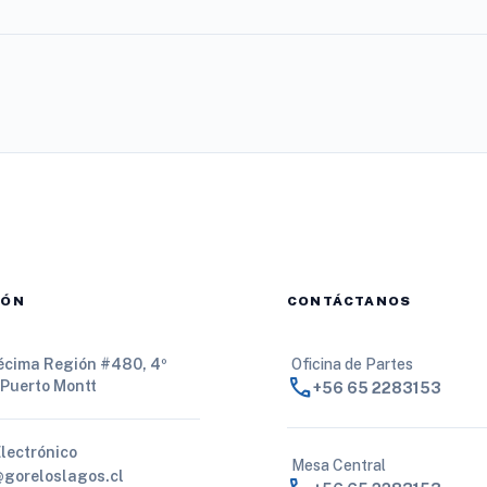
IÓN
CONTÁCTANOS
Décima Región #480, 4º
Oficina de Partes
call
 Puerto Montt
+56 65 2283153
Electrónico
Mesa Central
@goreloslagos.cl