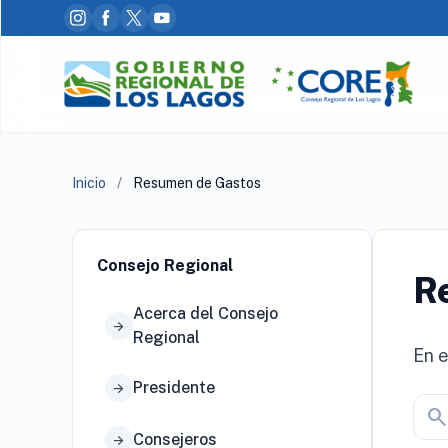
Inicio
/
Resumen de Gastos
Consejo Regional
R
Acerca del Consejo
arrow_forward
Regional
En e
Presidente
arrow_forward
searc
Consejeros
arrow_forward