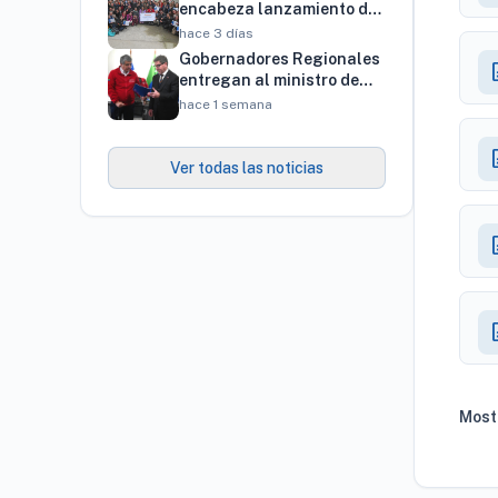
brechas productivas del
encabeza lanzamiento de
territorio
programa regional para
hace 3 días
familias vinculadas al
Gobernadores Regionales
desc
autismo
entregan al ministro de
Economía cartera de más
hace 1 semana
de 900 proyectos que
proyectan generar cerca
desc
de 27 mil empleos
Ver todas las noticias
desc
desc
Mostr