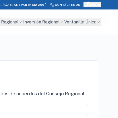
|
|
|
A
AVISOS
TRANSPARENCIA 360°
CONTÁCTENOS
expand_more
expand_more
expand_more
 Regional
Inversión Regional
Ventanilla Única
cados de acuerdos del Consejo Regional.