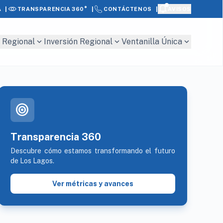
|
|
|
A
AVISOS
TRANSPARENCIA 360°
CONTÁCTENOS
expand_more
expand_more
expand_more
 Regional
Inversión Regional
Ventanilla Única
target
Transparencia 360
Descubre cómo estamos transformando el futuro
de Los Lagos.
Ver métricas y avances