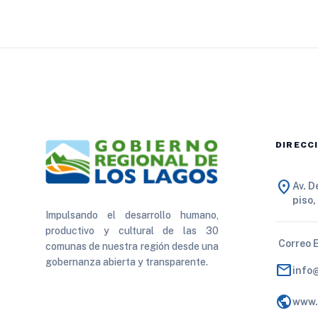
DIRECC
location_on
Av. 
piso,
Impulsando el desarrollo humano,
productivo y cultural de las 30
Correo 
comunas de nuestra región desde una
gobernanza abierta y transparente.
mail
info
public
www.