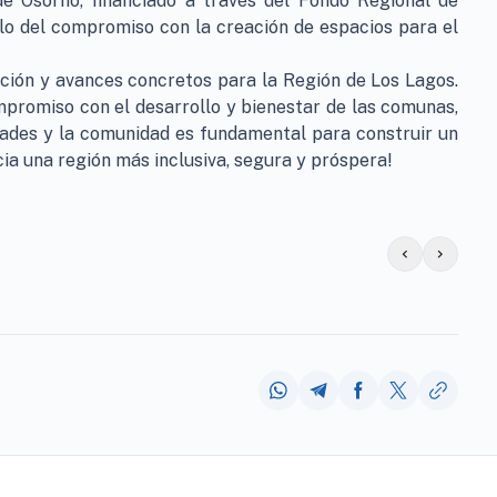
de Osorno, financiado a través del Fondo Regional de
plo del compromiso con la creación de espacios para el
ación y avances concretos para la Región de Los Lagos.
promiso con el desarrollo y bienestar de las comunas,
dades y la comunidad es fundamental para construir un
ia una región más inclusiva, segura y próspera!
chevron_left
chevron_right