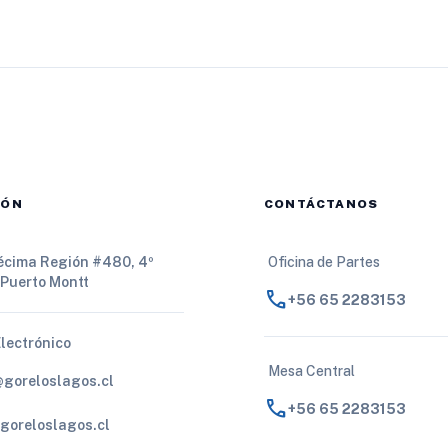
IÓN
CONTÁCTANOS
Décima Región #480, 4º
Oficina de Partes
 Puerto Montt
call
+56 65 2283153
Electrónico
Mesa Central
@goreloslagos.cl
call
+56 65 2283153
goreloslagos.cl