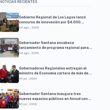
NOTICIAS RECIENTES
Gobierno Regional de Los Lagos lanzó
concurso de innovación por $4.000
millones para resolver brechas
04 ago., 2026
productivas del territorio
Gobernador Santana encabeza
lanzamiento de programa regional para
familias vinculadas al autismo
03 ago., 2026
Gobernadores Regionales entregan al
ministro de Economía cartera de más de
900 proyectos que proyectan generar
30 jul., 2026
cerca de 27 mil empleos
Gobernador Santana inaugura tres
nuevos espacios públicos en Ancud con
una inversión superior a $294 millones
30 jul., 2026