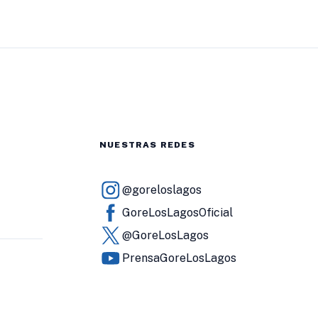
NUESTRAS REDES
@goreloslagos
GoreLosLagosOficial
@GoreLosLagos
PrensaGoreLosLagos