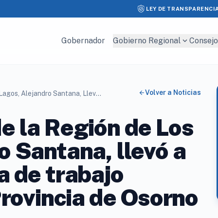
LEY DE TRANSPARENCI
expand_more
Gobernador
Gobierno Regional
Consejo
arrow_back
Volver a Noticias
El Gobernador De La Región De Los Lagos, Alejandro Santana, Llevó A Cabo Una Jornada De Trabajo Intensiva En La Provincia De Osorno
e la Región de Los
o Santana, llevó a
a de trabajo
Provincia de Osorno