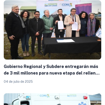
Gobierno Regional y Subdere entregarán más
de 3 mil millones para nueva etapa del relleno
sanitario La Laja en Puerto Varas
04 de julio de 2025