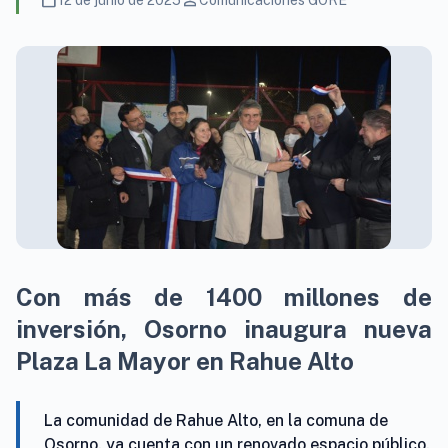
calendar_today
person
12 de junio de 2025
Comunicaciones GORE
Con más de 1400 millones de
inversión, Osorno inaugura nueva
Plaza La Mayor en Rahue Alto
La comunidad de Rahue Alto, en la comuna de
Osorno, ya cuenta con un renovado espacio público,