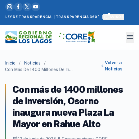
|
|
LEY DE TRANSPARENCIA
AVISOS
TRANSPARENCIA 360°
menu
Volver a
Inicio
/
Noticias
/
arrow_back
Noticias
Con Más De 1400 Millones De Inversión, Osorno Inaugura Nueva Plaza La Mayor En Rahue Alto
Con más de 1400 millones
de inversión, Osorno
inaugura nueva Plaza La
Mayor en Rahue Alto