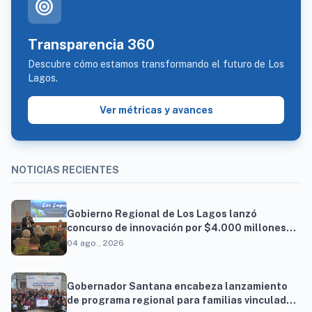
target
Transparencia 360
Descubre cómo estamos transformando el futuro de Los
Lagos.
Ver métricas y avances
NOTICIAS RECIENTES
Gobierno Regional de Los Lagos lanzó
concurso de innovación por $4.000 millones
para resolver brechas productivas del
04 ago., 2026
territorio
Gobernador Santana encabeza lanzamiento
de programa regional para familias vinculadas