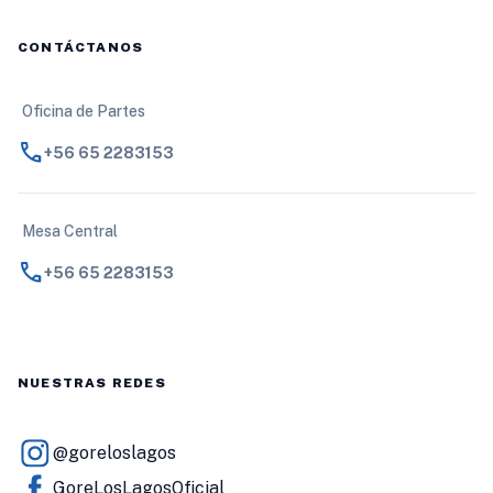
CONTÁCTANOS
Oficina de Partes
call
+56 65 2283153
Mesa Central
call
+56 65 2283153
NUESTRAS REDES
@goreloslagos
GoreLosLagosOficial