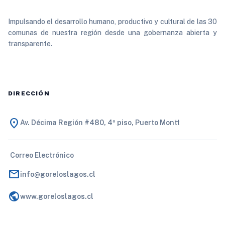
Impulsando el desarrollo humano, productivo y cultural de las 30
comunas de nuestra región desde una gobernanza abierta y
transparente.
DIRECCIÓN
location_on
Av. Décima Región #480, 4º piso, Puerto Montt
Correo Electrónico
mail
info@goreloslagos.cl
public
www.goreloslagos.cl