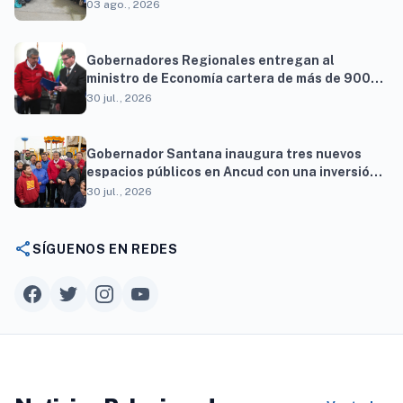
al autismo
03 ago., 2026
Gobernadores Regionales entregan al
ministro de Economía cartera de más de 900
proyectos que proyectan generar cerca de 27
30 jul., 2026
mil empleos
Gobernador Santana inaugura tres nuevos
espacios públicos en Ancud con una inversión
superior a $294 millones
30 jul., 2026
share
SÍGUENOS EN REDES