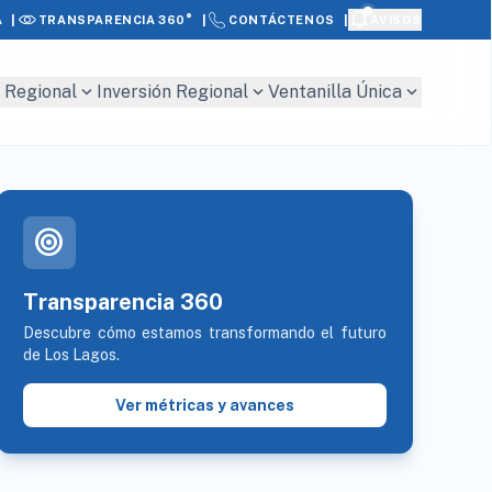
|
|
|
A
AVISOS
TRANSPARENCIA 360°
CONTÁCTENOS
expand_more
expand_more
expand_more
 Regional
Inversión Regional
Ventanilla Única
target
Transparencia 360
Descubre cómo estamos transformando el futuro
de Los Lagos.
Ver métricas y avances