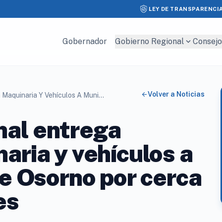
LEY DE TRANSPARENCI
expand_more
Gobernador
Gobierno Regional
Consejo
arrow_back
Volver a Noticias
Gobierno Regional Entrega Moderna Maquinaria Y Vehículos A Municipalidad De Osorno Por Cerca De $950 Millones
nal entrega
ria y vehículos a
e Osorno por cerca
es