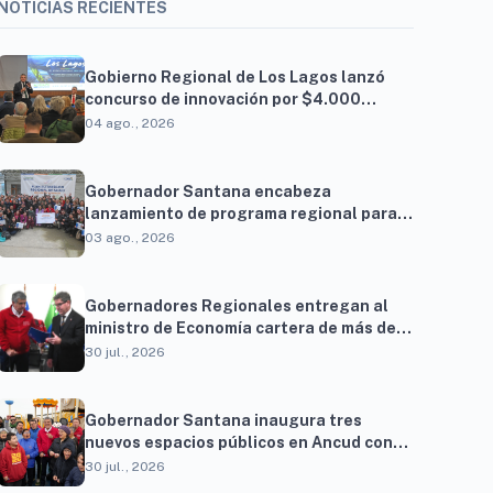
NOTICIAS RECIENTES
Gobierno Regional de Los Lagos lanzó
concurso de innovación por $4.000
millones para resolver brechas
04 ago., 2026
productivas del territorio
Gobernador Santana encabeza
lanzamiento de programa regional para
familias vinculadas al autismo
03 ago., 2026
Gobernadores Regionales entregan al
ministro de Economía cartera de más de
900 proyectos que proyectan generar
30 jul., 2026
cerca de 27 mil empleos
Gobernador Santana inaugura tres
nuevos espacios públicos en Ancud con
una inversión superior a $294 millones
30 jul., 2026