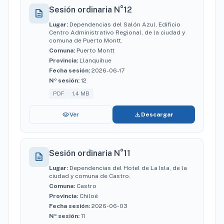
Sesión ordinaria N°12
description
Lugar:
Dependencias del Salón Azul, Edificio
Centro Administrativo Regional, de la ciudad y
comuna de Puerto Montt.
Comuna:
Puerto Montt
Provincia:
Llanquihue
Fecha sesión:
2026-06-17
Nº sesión:
12
PDF
1,4 MB
visibility
download
Ver
Descargar
Sesión ordinaria N°11
description
Lugar:
Dependencias del Hotel de La Isla, de la
ciudad y comuna de Castro.
Comuna:
Castro
Provincia:
Chiloé
Fecha sesión:
2026-06-03
Nº sesión:
11