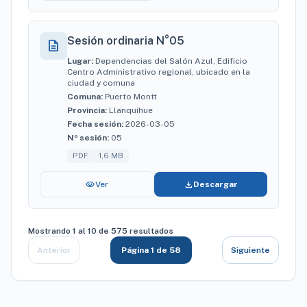
Sesión ordinaria N°05
description
Lugar:
Dependencias del Salón Azul, Edificio
Centro Administrativo regional, ubicado en la
ciudad y comuna
Comuna:
Puerto Montt
Provincia:
Llanquihue
Fecha sesión:
2026-03-05
Nº sesión:
05
PDF
1,6 MB
visibility
download
Ver
Descargar
Mostrando 1 al 10 de 575 resultados
Anterior
Página 1 de 58
Siguiente