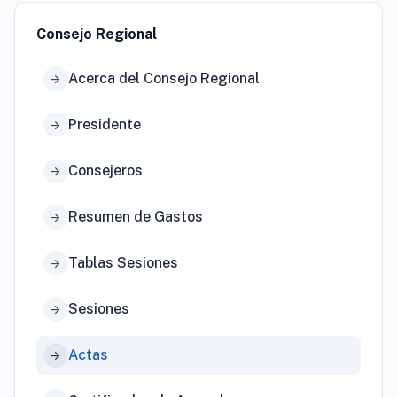
Consejo Regional
Acerca del Consejo Regional
arrow_forward
Presidente
arrow_forward
Consejeros
arrow_forward
Resumen de Gastos
arrow_forward
Tablas Sesiones
arrow_forward
Sesiones
arrow_forward
Actas
arrow_forward