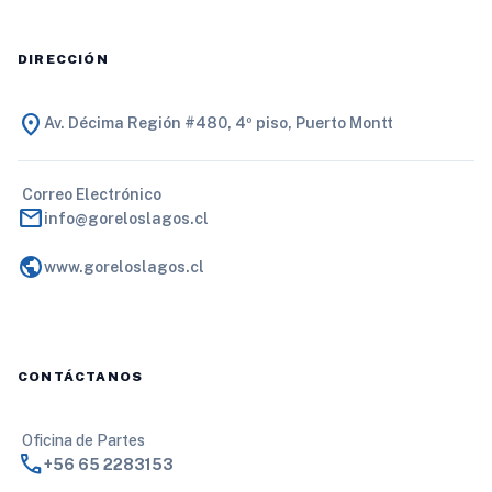
DIRECCIÓN
location_on
Av. Décima Región #480, 4º piso, Puerto Montt
Correo Electrónico
mail
info@goreloslagos.cl
public
www.goreloslagos.cl
CONTÁCTANOS
Oficina de Partes
call
+56 65 2283153