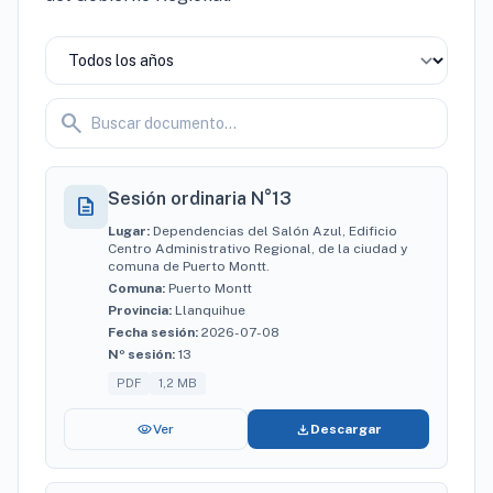
search
Sesión ordinaria N°13
description
Lugar:
Dependencias del Salón Azul, Edificio
Centro Administrativo Regional, de la ciudad y
comuna de Puerto Montt.
Comuna:
Puerto Montt
Provincia:
Llanquihue
Fecha sesión:
2026-07-08
Nº sesión:
13
PDF
1,2 MB
visibility
download
Ver
Descargar