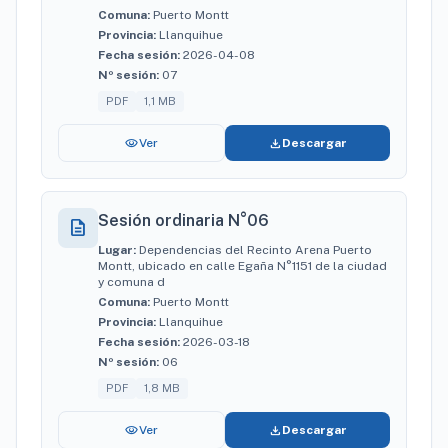
Comuna:
Puerto Montt
Provincia:
Llanquihue
Fecha sesión:
2026-04-08
Nº sesión:
07
PDF
1,1 MB
visibility
download
Ver
Descargar
Sesión ordinaria N°06
description
Lugar:
Dependencias del Recinto Arena Puerto
Montt, ubicado en calle Egaña N°1151 de la ciudad
y comuna d
Comuna:
Puerto Montt
Provincia:
Llanquihue
Fecha sesión:
2026-03-18
Nº sesión:
06
PDF
1,8 MB
visibility
download
Ver
Descargar