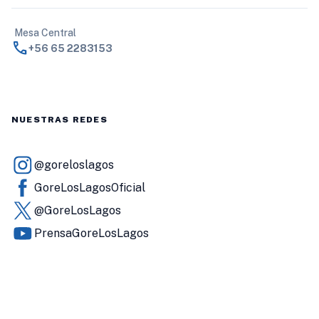
Mesa Central
call
+56 65 2283153
NUESTRAS REDES
@goreloslagos
GoreLosLagosOficial
@GoreLosLagos
PrensaGoreLosLagos