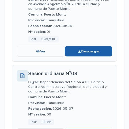
en Avenida Angelmó N°1673 de la ciudad y
comuna de Puerto Montt
Comuna:
Puerto Montt
Provincia:
Llanquihue
Fecha sesión:
2026-05-14
Nº sesión:
01
PDF
590,9 KB
visibility
download
Ver
Descargar
Sesión ordinaria N°09
description
Lugar:
Dependencias del Salón Azul, Edificio
Centro Administrativo Regional, de la ciudad y
comuna de Puerto Montt.
Comuna:
Puerto Montt
Provincia:
Llanquihue
Fecha sesión:
2026-05-07
Nº sesión:
09
PDF
1,4 MB