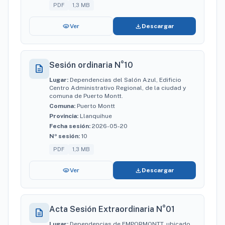
PDF
1,3 MB
visibility
download
Ver
Descargar
Sesión ordinaria N°10
description
Lugar:
Dependencias del Salón Azul, Edificio
Centro Administrativo Regional, de la ciudad y
comuna de Puerto Montt.
Comuna:
Puerto Montt
Provincia:
Llanquihue
Fecha sesión:
2026-05-20
Nº sesión:
10
PDF
1,3 MB
visibility
download
Ver
Descargar
Acta Sesión Extraordinaria N°01
description
Lugar:
Dependencias de EMPORMONTT, ubicado