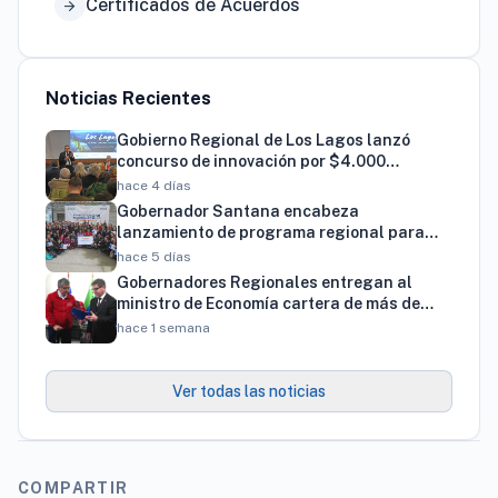
Certificados de Acuerdos
arrow_forward
Noticias Recientes
Gobierno Regional de Los Lagos lanzó
concurso de innovación por $4.000
millones para resolver brechas productivas
hace 4 días
del territorio
Gobernador Santana encabeza
lanzamiento de programa regional para
familias vinculadas al autismo
hace 5 días
Gobernadores Regionales entregan al
ministro de Economía cartera de más de
900 proyectos que proyectan generar
hace 1 semana
cerca de 27 mil empleos
Ver todas las noticias
COMPARTIR