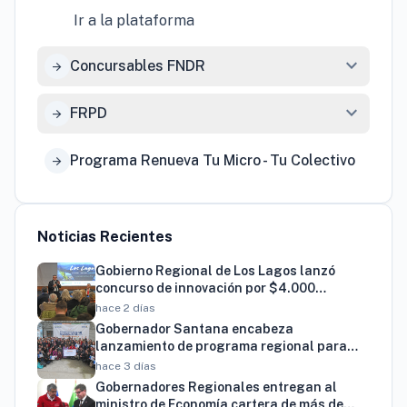
Ir a la plataforma
expand_more
Concursables FNDR
arrow_forward
expand_more
FRPD
arrow_forward
Programa Renueva Tu Micro - Tu Colectivo
arrow_forward
Noticias Recientes
Gobierno Regional de Los Lagos lanzó
concurso de innovación por $4.000
millones para resolver brechas productivas
hace 2 días
del territorio
Gobernador Santana encabeza
lanzamiento de programa regional para
familias vinculadas al autismo
hace 3 días
Gobernadores Regionales entregan al
ministro de Economía cartera de más de