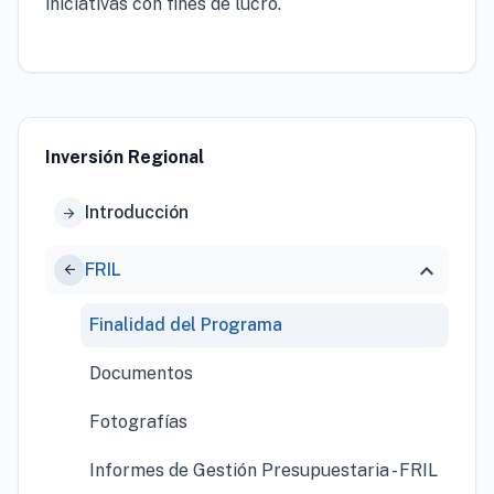
iniciativas con fines de lucro.
Inversión Regional
Introducción
arrow_forward
expand_more
FRIL
arrow_forward
Finalidad del Programa
Documentos
Fotografías
Informes de Gestión Presupuestaria - FRIL