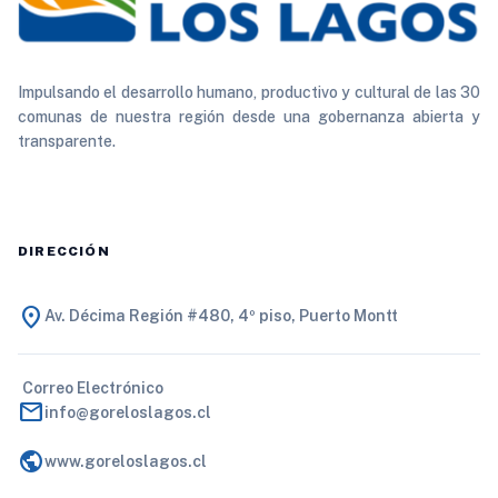
Impulsando el desarrollo humano, productivo y cultural de las 30
comunas de nuestra región desde una gobernanza abierta y
transparente.
DIRECCIÓN
location_on
Av. Décima Región #480, 4º piso, Puerto Montt
Correo Electrónico
mail
info@goreloslagos.cl
public
www.goreloslagos.cl