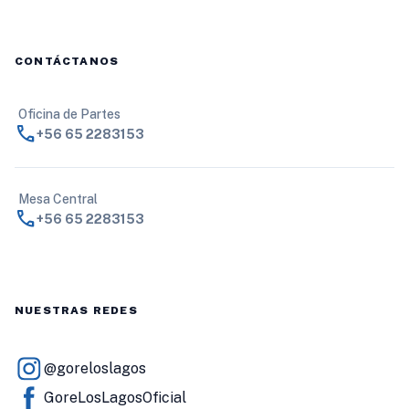
CONTÁCTANOS
Oficina de Partes
call
+56 65 2283153
Mesa Central
call
+56 65 2283153
NUESTRAS REDES
@goreloslagos
GoreLosLagosOficial