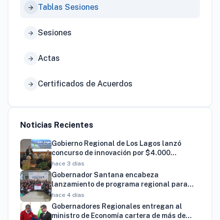
Tablas Sesiones
arrow_forward
Sesiones
arrow_forward
Actas
arrow_forward
Certificados de Acuerdos
arrow_forward
Noticias Recientes
Gobierno Regional de Los Lagos lanzó
concurso de innovación por $4.000
millones para resolver brechas productivas
hace 3 días
del territorio
Gobernador Santana encabeza
lanzamiento de programa regional para
familias vinculadas al autismo
hace 4 días
Gobernadores Regionales entregan al
ministro de Economía cartera de más de