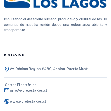
Impulsando el desarrollo humano, productivo y cultural de las 30
comunas de nuestra región desde una gobernanza abierta y
transparente.
DIRECCIÓN
location_on
Av. Décima Región #480, 4º piso, Puerto Montt
Correo Electrónico
mail
info@goreloslagos.cl
public
www.goreloslagos.cl