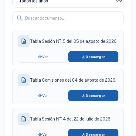
search
description
Tabla Sesión N°15 del 05 de agosto de 2026.
visibility
download
Ver
Descargar
description
Tabla Comisiones del 04 de agosto de 2026.
visibility
download
Ver
Descargar
description
Tabla Sesión N°14 del 22 de julio de 2026.
visibility
download
Ver
Descargar