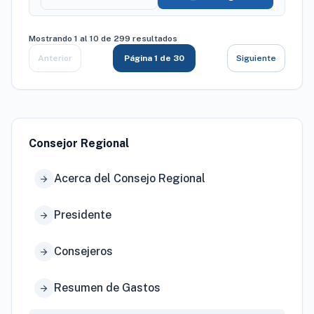
Mostrando 1 al 10 de 299 resultados
Anterior
Página 1 de 30
Siguiente
Consejor Regional
Acerca del Consejo Regional
arrow_forward
Presidente
arrow_forward
Consejeros
arrow_forward
Resumen de Gastos
arrow_forward