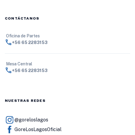
CONTÁCTANOS
Oficina de Partes
call
+56 65 2283153
Mesa Central
call
+56 65 2283153
NUESTRAS REDES
@goreloslagos
GoreLosLagosOficial