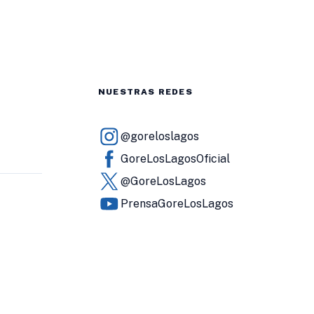
NUESTRAS REDES
@goreloslagos
GoreLosLagosOficial
@GoreLosLagos
PrensaGoreLosLagos