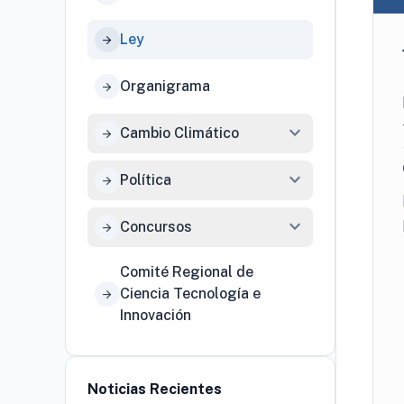
Ley
arrow_forward
Organigrama
arrow_forward
expand_more
Cambio Climático
arrow_forward
expand_more
Política
arrow_forward
expand_more
Concursos
arrow_forward
Comité Regional de
Ciencia Tecnología e
arrow_forward
Innovación
Noticias Recientes