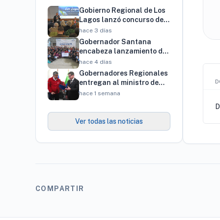
Gobierno Regional de Los
Lagos lanzó concurso de
innovación por $4.000
hace 3 días
millones para resolver
Gobernador Santana
brechas productivas del
encabeza lanzamiento de
territorio
programa regional para
hace 4 días
familias vinculadas al
Gobernadores Regionales
autismo
D
entregan al ministro de
Economía cartera de más
hace 1 semana
de 900 proyectos que
D
proyectan generar cerca
de 27 mil empleos
Ver todas las noticias
COMPARTIR