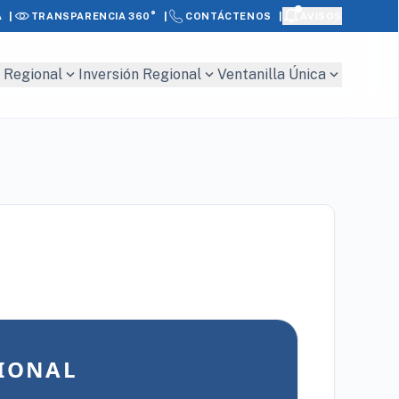
|
|
|
A
AVISOS
TRANSPARENCIA 360°
CONTÁCTENOS
expand_more
expand_more
expand_more
 Regional
Inversión Regional
Ventanilla Única
CIONAL