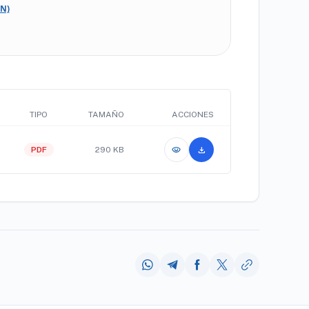
N)
TIPO
TAMAÑO
ACCIONES
visibility
download
PDF
290 KB