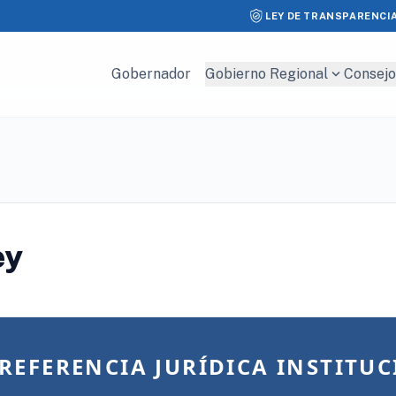
LEY DE TRANSPARENCI
expand_more
Gobernador
Gobierno Regional
Consejo
ey
REFERENCIA JURÍDICA INSTITU