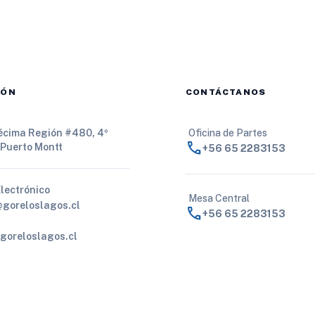
IÓN
CONTÁCTANOS
Décima Región #480, 4º
Oficina de Partes
call
 Puerto Montt
+56 65 2283153
Electrónico
Mesa Central
@goreloslagos.cl
call
+56 65 2283153
goreloslagos.cl