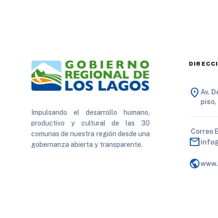
DIRECC
location_on
Av. 
piso,
Impulsando el desarrollo humano,
productivo y cultural de las 30
Correo 
comunas de nuestra región desde una
mail
info
gobernanza abierta y transparente.
public
www.