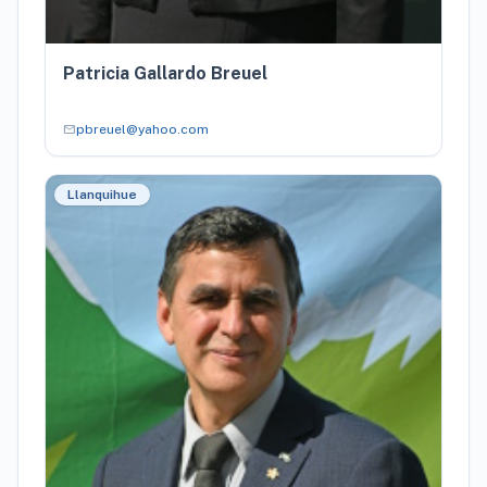
Patricia Gallardo Breuel
mail
pbreuel@yahoo.com
Llanquihue