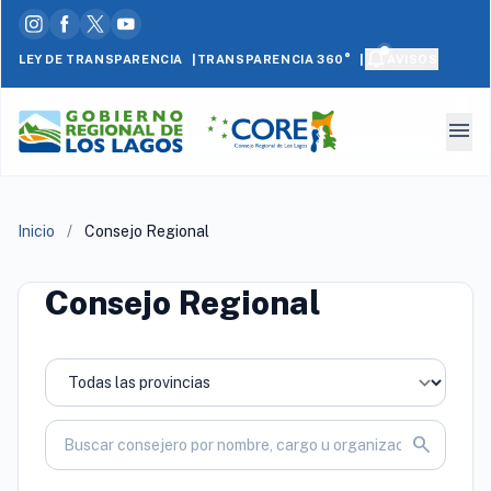
|
|
LEY DE TRANSPARENCIA
AVISOS
TRANSPARENCIA 360°
menu
Inicio
/
Consejo Regional
Consejo Regional
search