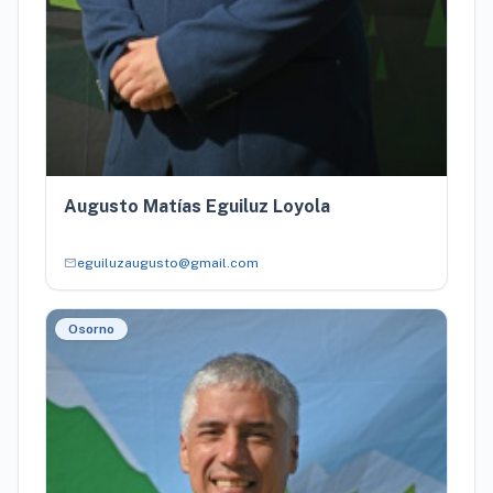
Augusto Matías Eguiluz Loyola
mail
eguiluzaugusto@gmail.com
Osorno