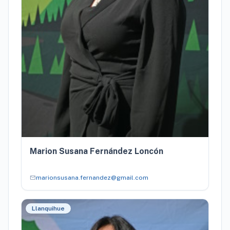
Marion Susana Fernández Loncón
mail
marionsusana.fernandez@gmail.com
Llanquihue