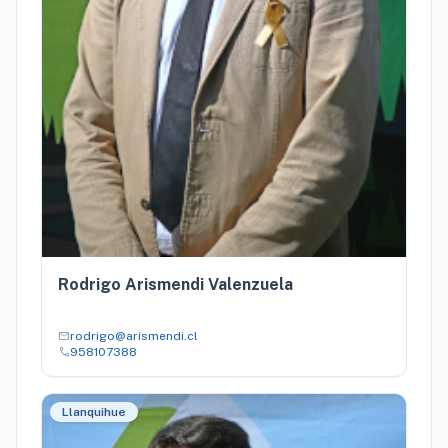
Rodrigo Arismendi Valenzuela
mail
rodrigo@arismendi.cl
call
958107388
Llanquihue