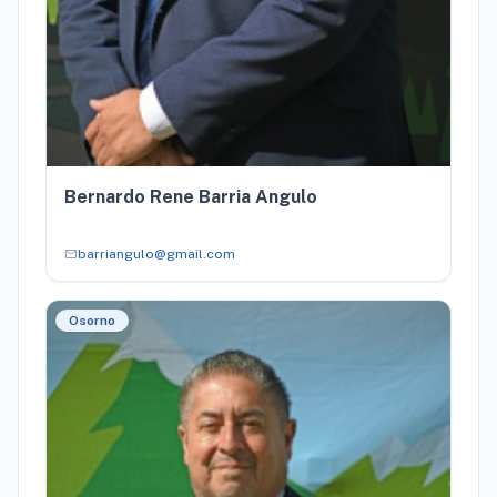
Bernardo Rene Barria Angulo
mail
barriangulo@gmail.com
Osorno