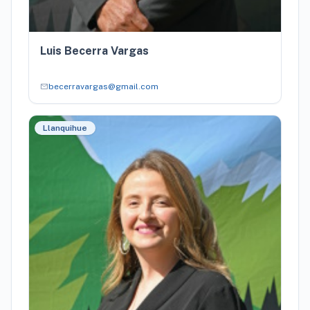
Luis Becerra Vargas
mail
becerravargas@gmail.com
Llanquihue