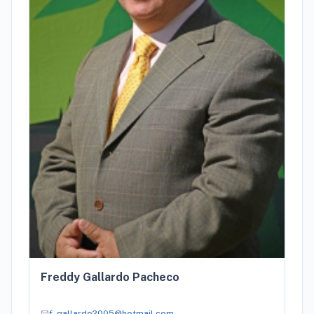
Freddy Gallardo Pacheco
mail
f_gallardo2005@hotmail.com