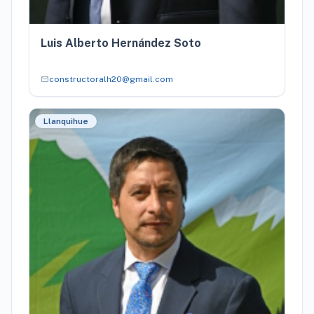
Luis Alberto Hernández Soto
mail
constructoralh20@gmail.com
Llanquihue