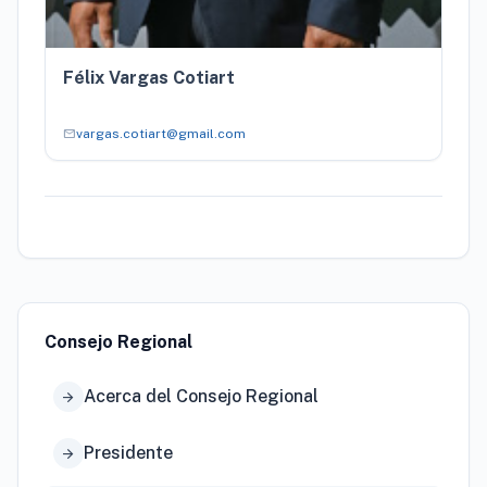
Félix Vargas Cotiart
mail
vargas.cotiart@gmail.com
Consejo Regional
Acerca del Consejo Regional
arrow_forward
Presidente
arrow_forward