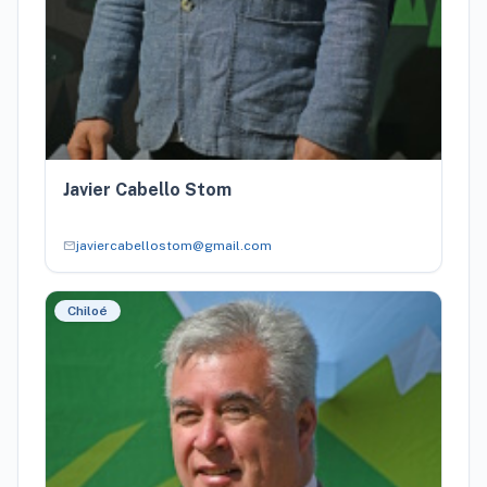
Javier Cabello Stom
mail
javiercabellostom@gmail.com
Chiloé