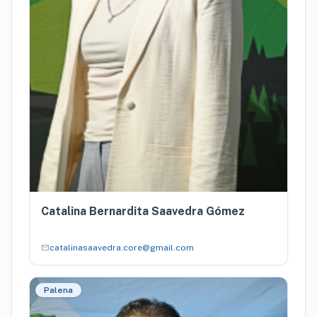
Catalina Bernardita Saavedra Gómez
mail
catalinasaavedra.core@gmail.com
Palena