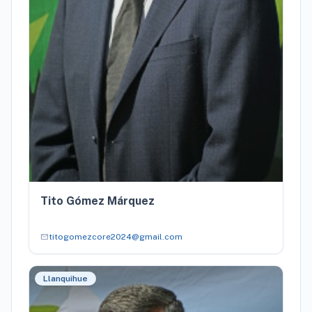
Tito Gómez Márquez
mail
titogomezcore2024@gmail.com
Llanquihue