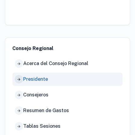
Consejo Regional
Acerca del Consejo Regional
arrow_forward
Presidente
arrow_forward
Consejeros
arrow_forward
Resumen de Gastos
arrow_forward
Tablas Sesiones
arrow_forward