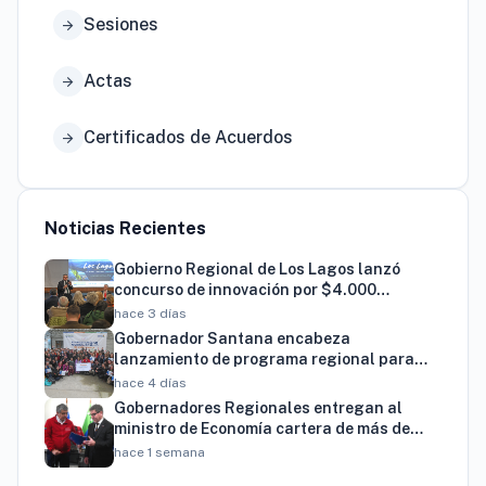
Sesiones
arrow_forward
Actas
arrow_forward
Certificados de Acuerdos
arrow_forward
Noticias Recientes
Gobierno Regional de Los Lagos lanzó
concurso de innovación por $4.000
millones para resolver brechas productivas
hace 3 días
del territorio
Gobernador Santana encabeza
lanzamiento de programa regional para
familias vinculadas al autismo
hace 4 días
Gobernadores Regionales entregan al
ministro de Economía cartera de más de
900 proyectos que proyectan generar
hace 1 semana
cerca de 27 mil empleos