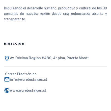
Impulsando el desarrollo humano, productivo y cultural de las 30
comunas de nuestra región desde una gobernanza abierta y
transparente.
DIRECCIÓN
location_on
Av. Décima Región #480, 4º piso, Puerto Montt
Correo Electrónico
mail
info@goreloslagos.cl
public
www.goreloslagos.cl