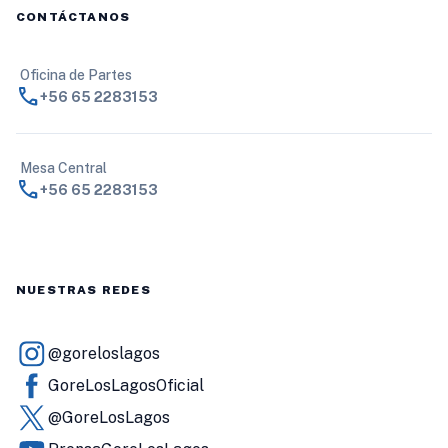
CONTÁCTANOS
Oficina de Partes
call
+56 65 2283153
Mesa Central
call
+56 65 2283153
NUESTRAS REDES
@goreloslagos
GoreLosLagosOficial
@GoreLosLagos