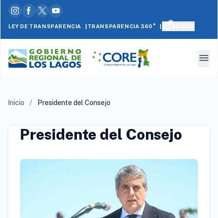
|
|
LEY DE TRANSPARENCIA
AVISOS
TRANSPARENCIA 360°
menu
Inicio
/
Presidente del Consejo
Presidente del Consejo