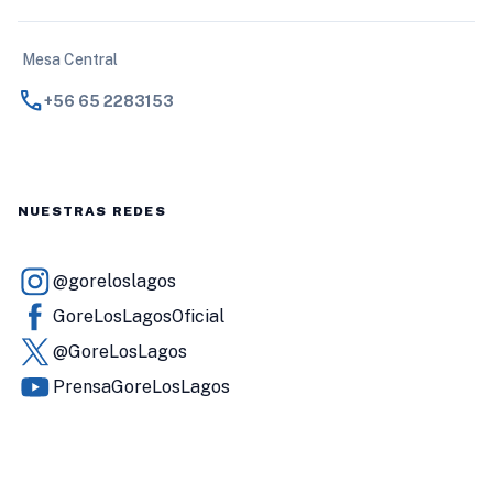
Mesa Central
call
+56 65 2283153
NUESTRAS REDES
@goreloslagos
GoreLosLagosOficial
@GoreLosLagos
PrensaGoreLosLagos