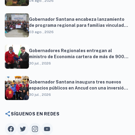
para resolver brechas productivas del
04 ago., 2026
territorio
Gobernador Santana encabeza lanzamiento
de programa regional para familias vinculadas
al autismo
03 ago., 2026
Gobernadores Regionales entregan al
ministro de Economía cartera de más de 900
proyectos que proyectan generar cerca de 27
30 jul., 2026
mil empleos
Gobernador Santana inaugura tres nuevos
espacios públicos en Ancud con una inversión
superior a $294 millones
30 jul., 2026
share
SÍGUENOS EN REDES