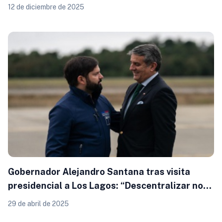
retraso de remesas que afecta la inversión
12 de diciembre de 2025
pública
Gobernador Alejandro Santana tras visita
presidencial a Los Lagos: “Descentralizar no
es una opción, es una obligación”
29 de abril de 2025