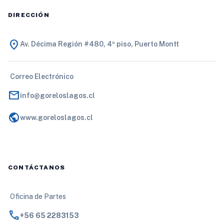
DIRECCIÓN
location_on
Av. Décima Región #480, 4º piso, Puerto Montt
Correo Electrónico
mail
info@goreloslagos.cl
public
www.goreloslagos.cl
CONTÁCTANOS
Oficina de Partes
call
+56 65 2283153