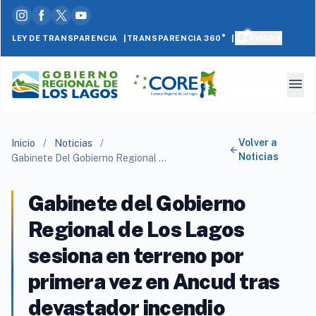
|
|
LEY DE TRANSPARENCIA
AVISOS
TRANSPARENCIA 360°
menu
Volver a
Inicio
/
Noticias
/
arrow_back
Noticias
Gabinete Del Gobierno Regional De Los Lagos Sesiona En Terreno Por Primera Vez En Ancud Tras Devastador Incendio
Gabinete del Gobierno
Regional de Los Lagos
sesiona en terreno por
primera vez en Ancud tras
devastador incendio