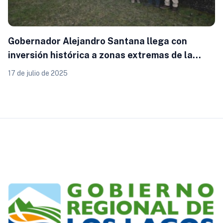
Gobernador Alejandro Santana llega con
inversión histórica a zonas extremas de la
Región de Los Lagos: salud digna y energía
17 de julio de 2025
limpia para Hualaihué y Cochamó