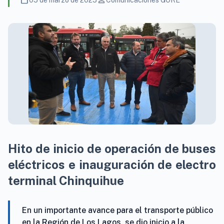
calendar_today
person
05 de marzo de 2025
Comunicaciones GORE
Hito de inicio de operación de buses
eléctricos e inauguración de electro
terminal Chinquihue
En un importante avance para el transporte público
en la Región de Los Lagos, se dio inicio a la