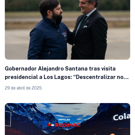
Gobernador Alejandro Santana tras visita
presidencial a Los Lagos: “Descentralizar no
es una opción, es una obligación”
29 de abril de 2025