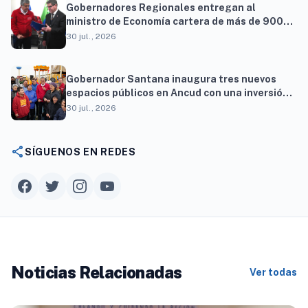
Gobernadores Regionales entregan al
ministro de Economía cartera de más de 900
proyectos que proyectan generar cerca de 27
30 jul., 2026
mil empleos
Gobernador Santana inaugura tres nuevos
espacios públicos en Ancud con una inversión
superior a $294 millones
30 jul., 2026
share
SÍGUENOS EN REDES
Noticias Relacionadas
Ver todas