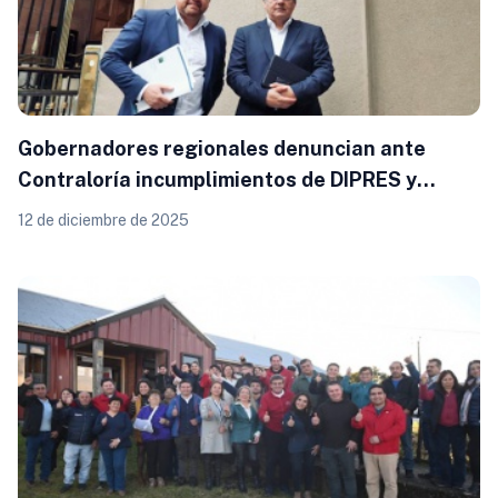
Gobernadores regionales denuncian ante
Contraloría incumplimientos de DIPRES y
retraso de remesas que afecta la inversión
12 de diciembre de 2025
pública