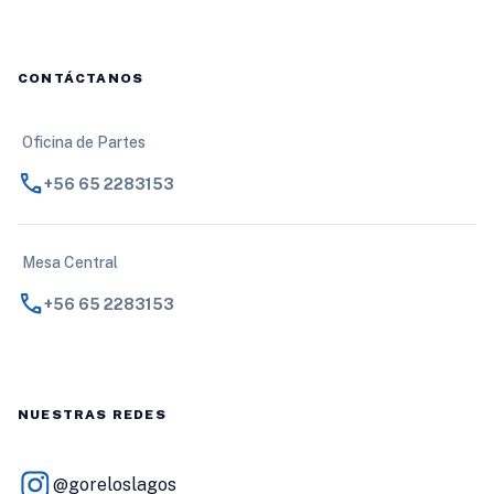
CONTÁCTANOS
Oficina de Partes
call
+56 65 2283153
Mesa Central
call
+56 65 2283153
NUESTRAS REDES
@goreloslagos