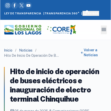
|
|
LEY DE TRANSPARENCIA
AVISOS
TRANSPARENCIA 360°
menu
Volver a
Inicio
/
Noticias
/
arrow_back
Noticias
Hito De Inicio De Operación De Buses Eléctricos E Inauguración De Electro Terminal Chinquihue
Hito de inicio de operación
de buses eléctricos e
inauguración de electro
terminal Chinquihue