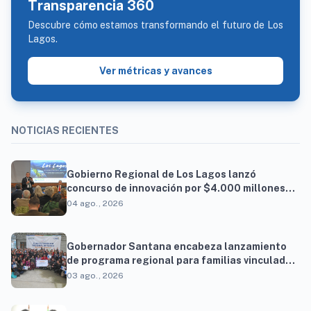
Transparencia 360
Descubre cómo estamos transformando el futuro de Los
Lagos.
Ver métricas y avances
NOTICIAS RECIENTES
Gobierno Regional de Los Lagos lanzó
concurso de innovación por $4.000 millones
para resolver brechas productivas del
04 ago., 2026
territorio
Gobernador Santana encabeza lanzamiento
de programa regional para familias vinculadas
al autismo
03 ago., 2026