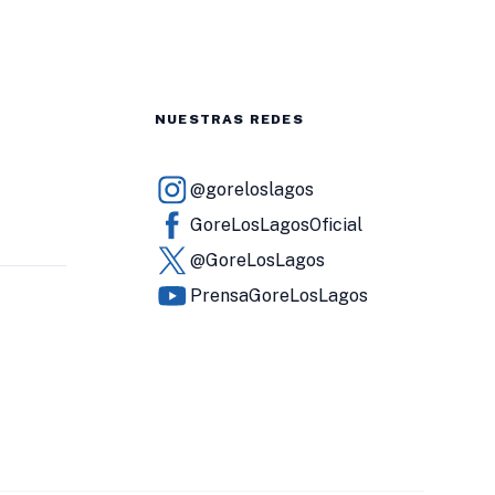
NUESTRAS REDES
@goreloslagos
GoreLosLagosOficial
@GoreLosLagos
PrensaGoreLosLagos