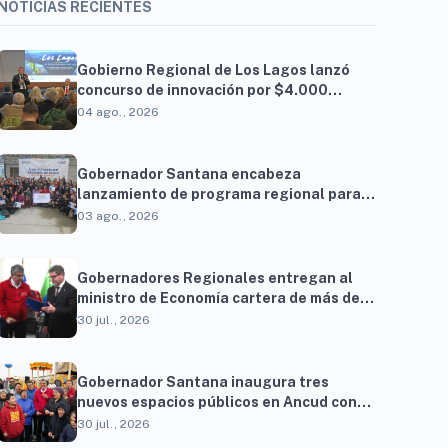
NOTICIAS RECIENTES
Gobierno Regional de Los Lagos lanzó
concurso de innovación por $4.000
millones para resolver brechas
04 ago., 2026
productivas del territorio
Gobernador Santana encabeza
lanzamiento de programa regional para
familias vinculadas al autismo
03 ago., 2026
Gobernadores Regionales entregan al
ministro de Economía cartera de más de
900 proyectos que proyectan generar
30 jul., 2026
cerca de 27 mil empleos
Gobernador Santana inaugura tres
nuevos espacios públicos en Ancud con
una inversión superior a $294 millones
30 jul., 2026