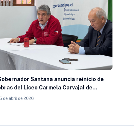
Gobernador Santana anuncia reinicio de
obras del Liceo Carmela Carvajal de
Osorno con inicio previsto para junio
5 de abril de 2026