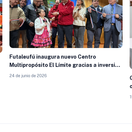
Futaleufú inaugura nuevo Centro
Multipropósito El Límite gracias a inversión
del Gobierno Regional
24 de junio de 2026
a
1