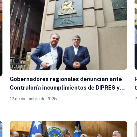
Gobernadores regionales denuncian ante
Contraloría incumplimientos de DIPRES y
retraso de remesas que afecta la inversión
12 de diciembre de 2025
2
pública