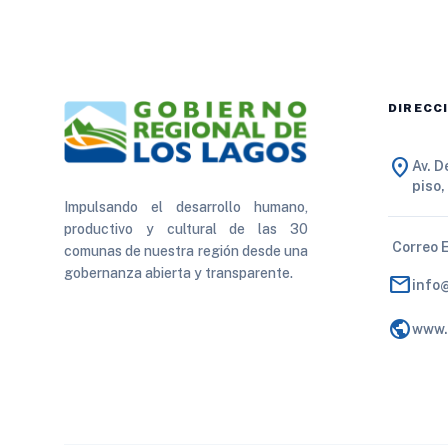
DIRECC
location_on
Av. 
piso,
Impulsando el desarrollo humano,
productivo y cultural de las 30
Correo 
comunas de nuestra región desde una
gobernanza abierta y transparente.
mail
info
public
www.