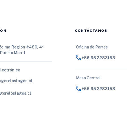
IÓN
CONTÁCTANOS
Décima Región #480, 4º
Oficina de Partes
 Puerto Montt
call
+56 65 2283153
Electrónico
Mesa Central
@goreloslagos.cl
call
+56 65 2283153
goreloslagos.cl