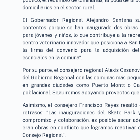
público, el recambio de luminarias, la poda de árbo
domiciliarios en el sector rural.
El Gobernador Regional Alejandro Santana sub
contentos porque se han inaugurado dos obras 
para jóvenes y niños, lo que contribuye a la recre
centro veterinario innovador que posiciona a San
la firma del convenio para la adquisición del
esenciales en la comuna".
Por su parte, el consejero regional Alexis Casano
del Gobierno Regional con las comunas más pequeñ
en grandes ciudades como Puerto Montt o Ca
poblacional. Seguiremos apoyando proyectos que 
Asimismo, el consejero Francisco Reyes resaltó 
retrasos: "Las inauguraciones del Skate Park 
compromiso y colaboración, es posible sacar adel
eran obras en conflicto que logramos reactivar c
Consejo Regional".