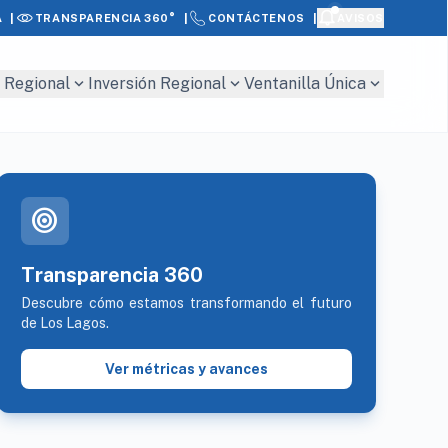
|
|
|
A
AVISOS
TRANSPARENCIA 360°
CONTÁCTENOS
expand_more
expand_more
expand_more
 Regional
Inversión Regional
Ventanilla Única
target
Transparencia 360
Descubre cómo estamos transformando el futuro
de Los Lagos.
Ver métricas y avances