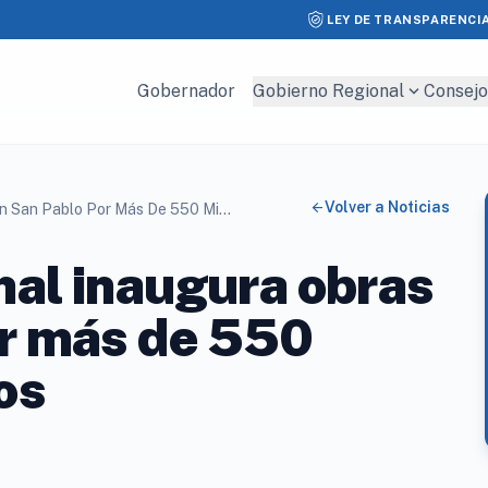
LEY DE TRANSPARENCI
expand_more
Gobernador
Gobierno Regional
Consejo
arrow_back
Volver a Noticias
Gobierno Regional Inaugura Obras En San Pablo Por Más De 550 Millones De Pesos
al inaugura obras
or más de 550
os