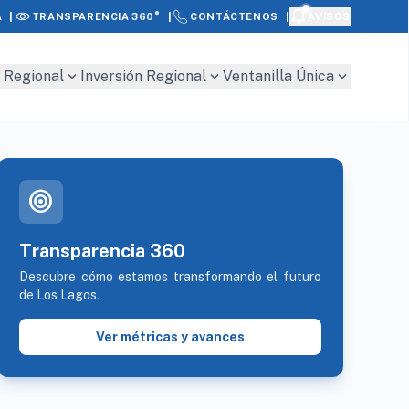
|
|
|
A
AVISOS
TRANSPARENCIA 360°
CONTÁCTENOS
expand_more
expand_more
expand_more
 Regional
Inversión Regional
Ventanilla Única
target
Transparencia 360
Descubre cómo estamos transformando el futuro
de Los Lagos.
Ver métricas y avances