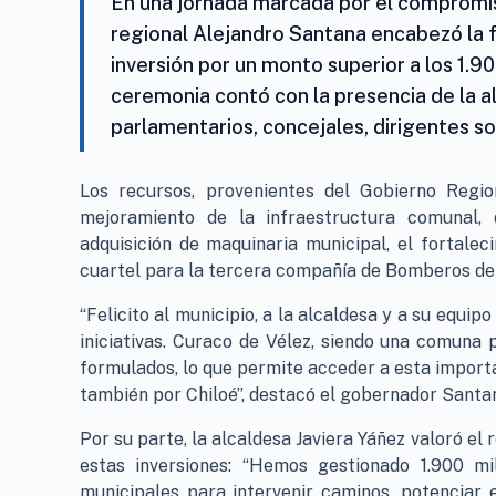
En una jornada marcada por el compromiso
regional Alejandro Santana encabezó la 
inversión por un monto superior a los 1.9
ceremonia contó con la presencia de la a
parlamentarios, concejales, dirigentes soc
Los recursos, provenientes del Gobierno Regio
mejoramiento de la infraestructura comunal, 
adquisición de maquinaria municipal, el fortalec
cuartel para la tercera compañía de Bomberos de
“Felicito al municipio, a la alcaldesa y a su equi
iniciativas. Curaco de Vélez, siendo una comuna 
formulados, lo que permite acceder a esta import
también por Chiloé”, destacó el gobernador Santan
Por su parte, la alcaldesa Javiera Yáñez valoró el
estas inversiones: “Hemos gestionado 1.900 mi
municipales para intervenir caminos, potenciar 