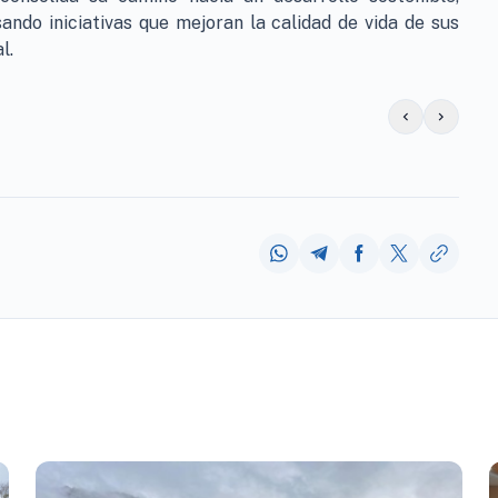
sando iniciativas que mejoran la calidad de vida de sus
l.
chevron_left
chevron_right