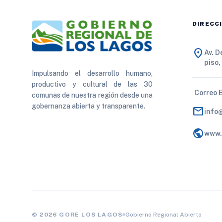
DIRECC
location_on
Av. 
piso,
Impulsando el desarrollo humano,
productivo y cultural de las 30
Correo 
comunas de nuestra región desde una
gobernanza abierta y transparente.
mail
info
public
www.
© 2026 GORE LOS LAGOS
Gobierno Regional Abierto