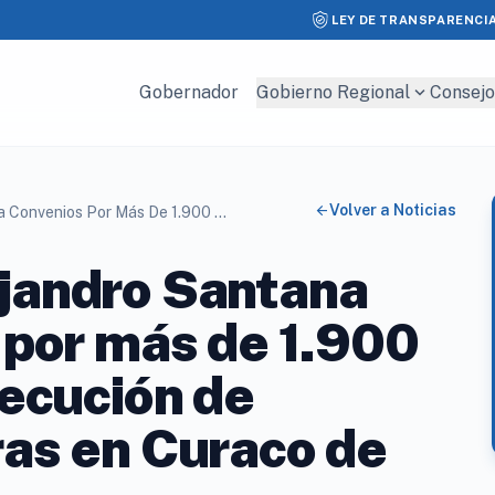
LEY DE TRANSPARENCI
expand_more
Gobernador
Gobierno Regional
Consejo
arrow_back
Volver a Noticias
Gobernador Alejandro Santana Firma Convenios Por Más De 1.900 Millones Para Ejecución De Importantes Obras En Curaco De Vélez
jandro Santana
 por más de 1.900
jecución de
as en Curaco de