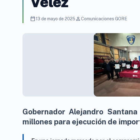
Vélez
calendar_today
person
13 de mayo de 2025
Comunicaciones GORE
Gobernador Alejandro Santana 
millones para ejecución de impor