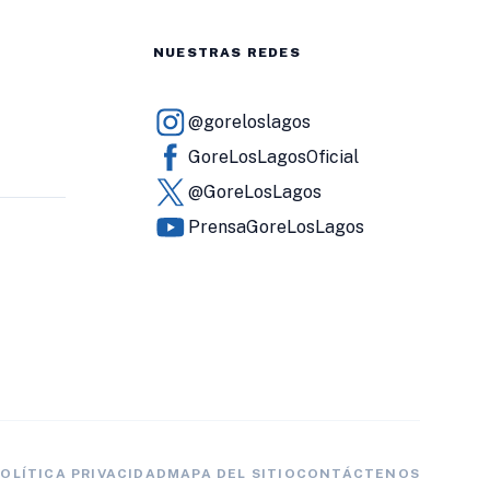
NUESTRAS REDES
@goreloslagos
GoreLosLagosOficial
@GoreLosLagos
PrensaGoreLosLagos
OLÍTICA PRIVACIDAD
MAPA DEL SITIO
CONTÁCTENOS