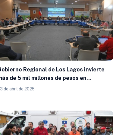
Gobierno Regional de Los Lagos invierte
más de 5 mil millones de pesos en
proyectos para Llanquihue, Palena y Chiloé
3 de abril de 2025