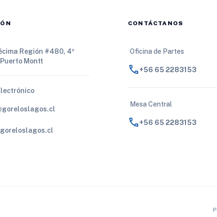
IÓN
CONTÁCTANOS
Décima Región #480, 4º
Oficina de Partes
 Puerto Montt
call
+56 65 2283153
Electrónico
Mesa Central
@goreloslagos.cl
call
+56 65 2283153
goreloslagos.cl
P