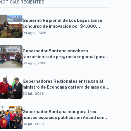
NOTICIAS RECIENTES
Gobierno Regional de Los Lagos lanzó
concurso de innovación por $4.000
millones para resolver brechas
04 ago., 2026
productivas del territorio
Gobernador Santana encabeza
lanzamiento de programa regional para
familias vinculadas al autismo
03 ago., 2026
Gobernadores Regionales entregan al
ministro de Economía cartera de más de
900 proyectos que proyectan generar
30 jul., 2026
cerca de 27 mil empleos
Gobernador Santana inaugura tres
nuevos espacios públicos en Ancud con
una inversión superior a $294 millones
30 jul., 2026