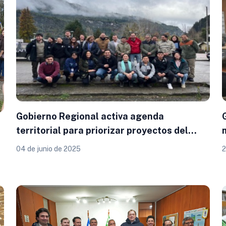
Gobierno Regional activa agenda
territorial para priorizar proyectos del
Plan de Zonas Extremas en Palena y
04 de junio de 2025
2
Cochamó