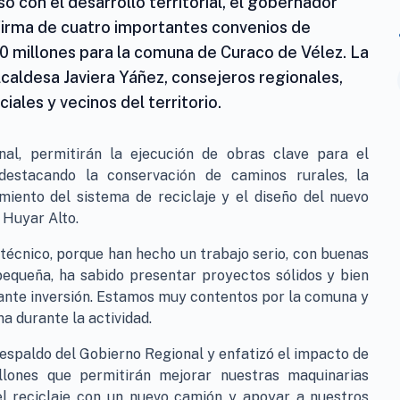
 con el desarrollo territorial, el gobernador
firma de cuatro importantes convenios de
00 millones para la comuna de Curaco de Vélez. La
lcaldesa Javiera Yáñez, consejeros regionales,
iales y vecinos del territorio.
nal, permitirán la ejecución de obras clave para el
destacando la conservación de caminos rurales, la
imiento del sistema de reciclaje y el diseño del nuevo
 Huyar Alto.
po técnico, porque han hecho un trabajo serio, con buenas
pequeña, ha sabido presentar proyectos sólidos y bien
ante inversión. Estamos muy contentos por la comuna y
a durante la actividad.
 respaldo del Gobierno Regional y enfatizó el impacto de
llones que permitirán mejorar nuestras maquinarias
el reciclaje con un nuevo camión y apoyar a nuestros