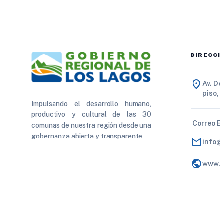
DIRECC
location_on
Av. 
piso,
Impulsando el desarrollo humano,
productivo y cultural de las 30
Correo 
comunas de nuestra región desde una
gobernanza abierta y transparente.
mail
info
public
www.