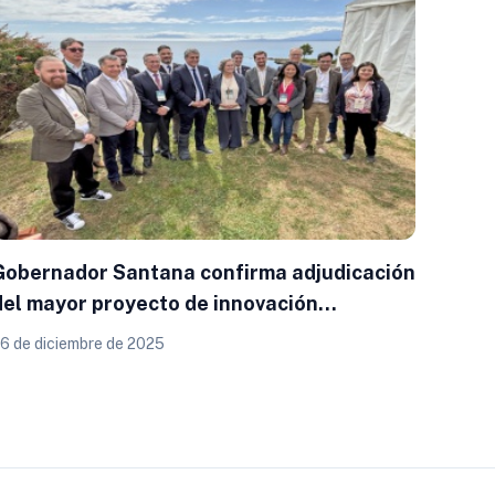
Gobernador Santana confirma adjudicación
del mayor proyecto de innovación
sostenible del sur de Chile: Consorcio
6 de diciembre de 2025
encabezado por la Universidad San
Sebastián impulsará el nuevo Centro
Tecnológico de Economía Circular