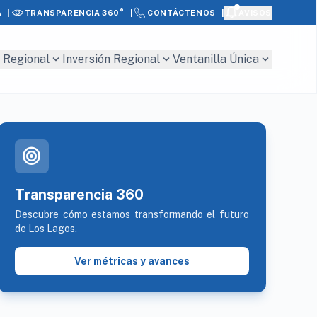
|
|
|
A
AVISOS
TRANSPARENCIA 360°
CONTÁCTENOS
expand_more
expand_more
expand_more
 Regional
Inversión Regional
Ventanilla Única
target
Transparencia 360
Descubre cómo estamos transformando el futuro
de Los Lagos.
Ver métricas y avances