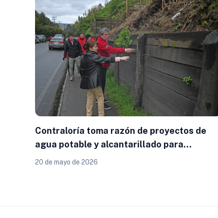
Contraloría toma razón de proyectos de
agua potable y alcantarillado para
Dalcahue y Calbuco impulsados por el
20 de mayo de 2026
Gobierno Regional de Los Lagos