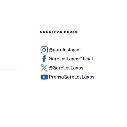
NUESTRAS REDES
@goreloslagos
GoreLosLagosOficial
@GoreLosLagos
PrensaGoreLosLagos