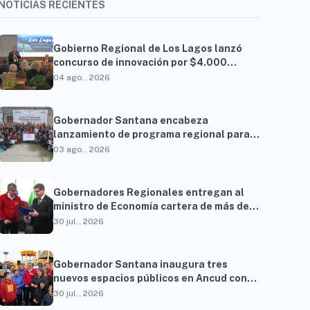
NOTICIAS RECIENTES
Gobierno Regional de Los Lagos lanzó
concurso de innovación por $4.000
millones para resolver brechas
04 ago., 2026
productivas del territorio
Gobernador Santana encabeza
lanzamiento de programa regional para
familias vinculadas al autismo
03 ago., 2026
Gobernadores Regionales entregan al
ministro de Economía cartera de más de
900 proyectos que proyectan generar
30 jul., 2026
cerca de 27 mil empleos
Gobernador Santana inaugura tres
nuevos espacios públicos en Ancud con
una inversión superior a $294 millones
30 jul., 2026