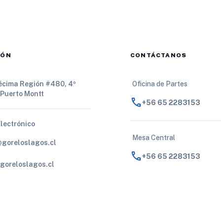
IÓN
CONTÁCTANOS
Décima Región #480, 4º
Oficina de Partes
 Puerto Montt
call
+56 65 2283153
Electrónico
Mesa Central
@goreloslagos.cl
call
+56 65 2283153
goreloslagos.cl