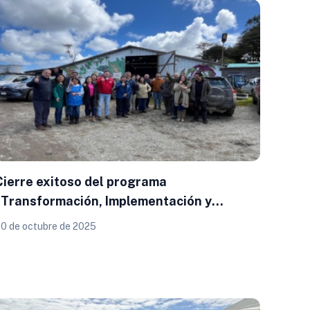
Cierre exitoso del programa
“Transformación, Implementación y
Comercialización de la Quinoa Chilota” en
0 de octubre de 2025
Ancud