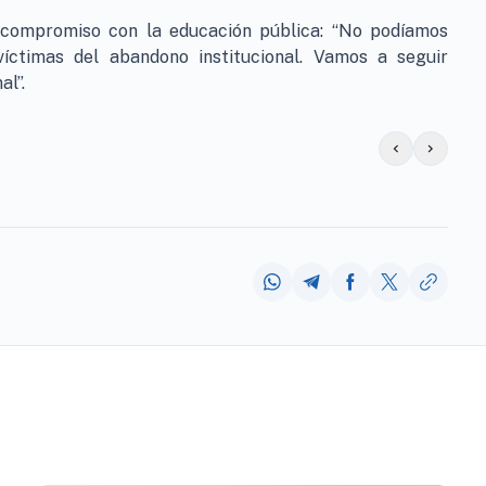
 compromiso con la educación pública: “No podíamos
víctimas del abandono institucional. Vamos a seguir
al”.
chevron_left
chevron_right