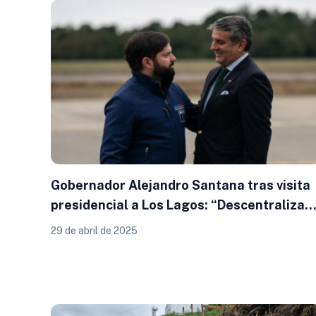
Gobernador Alejandro Santana tras visita
presidencial a Los Lagos: “Descentralizar
no es una opción, es una obligación”
29 de abril de 2025