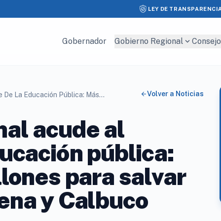
LEY DE TRANSPARENCI
expand_more
Gobernador
Gobierno Regional
Consejo
arrow_back
Volver a Noticias
Gobierno Regional Acude Al Rescate De La Educación Pública: Más De 2 Mil Millones Para Salvar Escuelas En Palena Y Calbuco
al acude al
ducación pública:
llones para salvar
ena y Calbuco