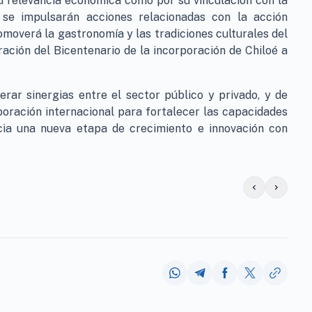
su relevancia económica como por su vinculación con la
, se impulsarán acciones relacionadas con la acción
omoverá la gastronomía y las tradiciones culturales del
ación del Bicentenario de la incorporación de Chiloé a
erar sinergias entre el sector público y privado, y de
oración internacional para fortalecer las capacidades
cia una nueva etapa de crecimiento e innovación con
chevron_left
chevron_right