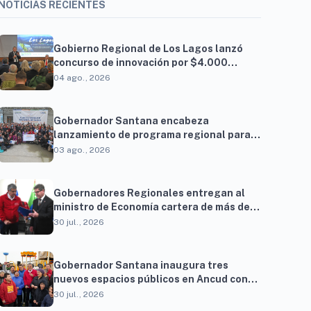
NOTICIAS RECIENTES
Gobierno Regional de Los Lagos lanzó
concurso de innovación por $4.000
millones para resolver brechas
04 ago., 2026
productivas del territorio
Gobernador Santana encabeza
lanzamiento de programa regional para
familias vinculadas al autismo
03 ago., 2026
Gobernadores Regionales entregan al
ministro de Economía cartera de más de
900 proyectos que proyectan generar
30 jul., 2026
cerca de 27 mil empleos
Gobernador Santana inaugura tres
nuevos espacios públicos en Ancud con
una inversión superior a $294 millones
30 jul., 2026