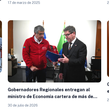
de cuentas
17 de marzo de 2025
2
n
Gobernadores Regionales entregan al
ministro de Economía cartera de más de
2
900 proyectos que proyectan generar
30 de julio de 2026