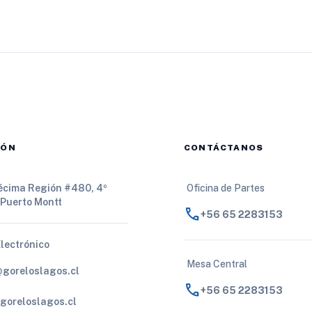
cerca de 27 mil empleos
IÓN
CONTÁCTANOS
Décima Región #480, 4º
Oficina de Partes
 Puerto Montt
call
+56 65 2283153
Electrónico
Mesa Central
@goreloslagos.cl
call
+56 65 2283153
goreloslagos.cl