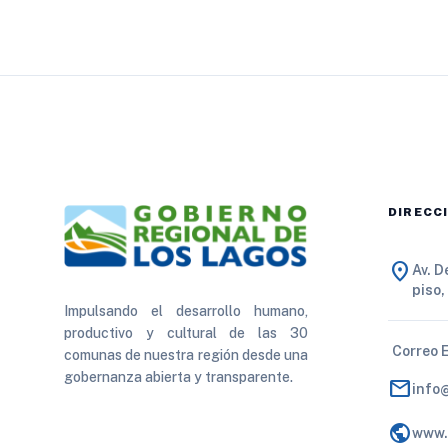
DIRECC
location_on
Av. 
piso,
Impulsando el desarrollo humano,
productivo y cultural de las 30
Correo 
comunas de nuestra región desde una
gobernanza abierta y transparente.
mail
info
public
www.