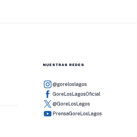
NUESTRAS REDES
@goreloslagos
GoreLosLagosOficial
@GoreLosLagos
PrensaGoreLosLagos