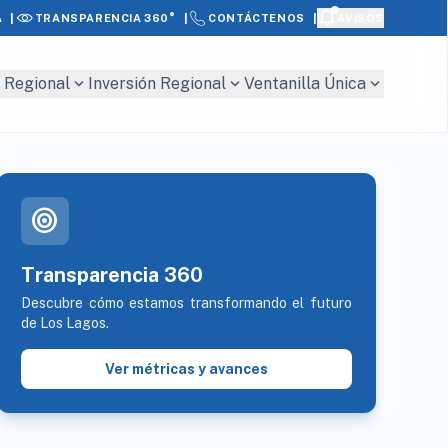
|
|
|
A
AVISOS
TRANSPARENCIA 360°
CONTÁCTENOS
expand_more
expand_more
expand_more
 Regional
Inversión Regional
Ventanilla Única
target
Transparencia 360
Descubre cómo estamos transformando el futuro
de Los Lagos.
Ver métricas y avances