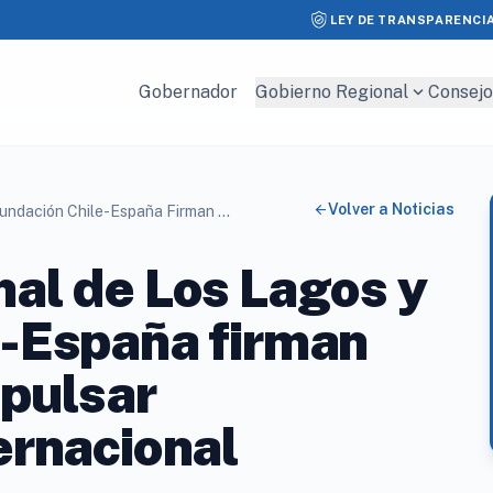
LEY DE TRANSPARENCI
expand_more
Gobernador
Gobierno Regional
Consejo
arrow_back
Volver a Noticias
Gobierno Regional De Los Lagos Y Fundación Chile-España Firman Acuerdo Para Impulsar Cooperación Internacional
al de Los Lagos y
e-España firman
mpulsar
ernacional