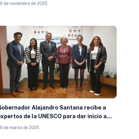
Puyehue
0 de noviembre de 2025
Gobernador Alejandro Santana recibe a
expertos de la UNESCO para dar inicio a
visita a Iglesias Patrimoniales de Chiloé
6 de marzo de 2025