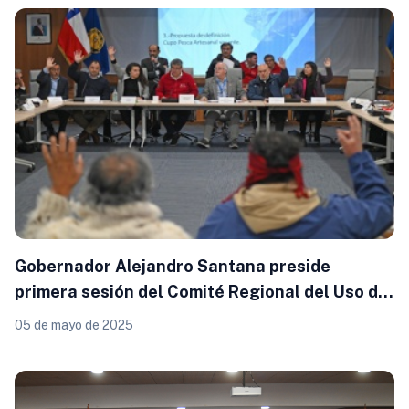
Gobernador Alejandro Santana preside
primera sesión del Comité Regional del Uso del
Borde Costero en Los Lagos
05 de mayo de 2025