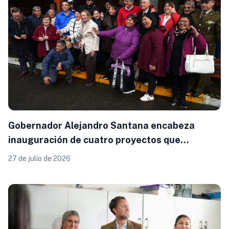
Gobernador Alejandro Santana encabeza
inauguración de cuatro proyectos que
fortalecen el desarrollo de Puyehue
27 de julio de 2026