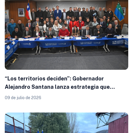
“Los territorios deciden”: Gobernador
Alejandro Santana lanza estrategia que
entrega mayor autonomía a los municipios
09 de julio de 2026
para impulsar el desarrollo productivo