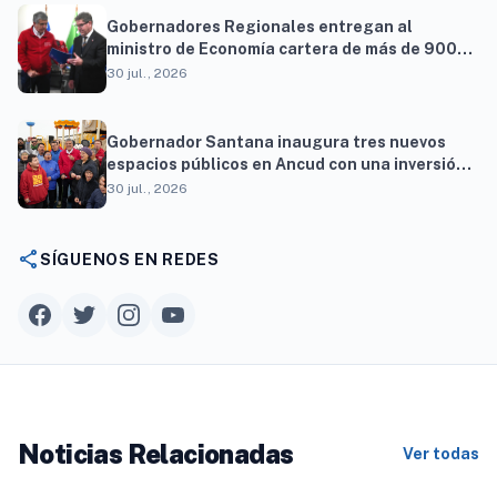
Gobernadores Regionales entregan al
ministro de Economía cartera de más de 900
proyectos que proyectan generar cerca de 27
30 jul., 2026
mil empleos
Gobernador Santana inaugura tres nuevos
espacios públicos en Ancud con una inversión
superior a $294 millones
30 jul., 2026
share
SÍGUENOS EN REDES
Noticias Relacionadas
Ver todas