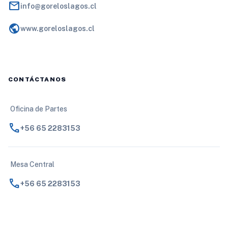
mail
info@goreloslagos.cl
public
www.goreloslagos.cl
CONTÁCTANOS
Oficina de Partes
call
+56 65 2283153
Mesa Central
call
+56 65 2283153