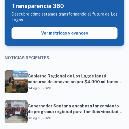
Transparencia 360
Descubre cómo estamos transformando el futuro de Los
Lagos.
Ver métricas y avances
NOTICIAS RECIENTES
Gobierno Regional de Los Lagos lanzó
concurso de innovación por $4.000 millones
para resolver brechas productivas del
04 ago., 2026
territorio
Gobernador Santana encabeza lanzamiento
de programa regional para familias vinculadas
al autismo
03 ago., 2026