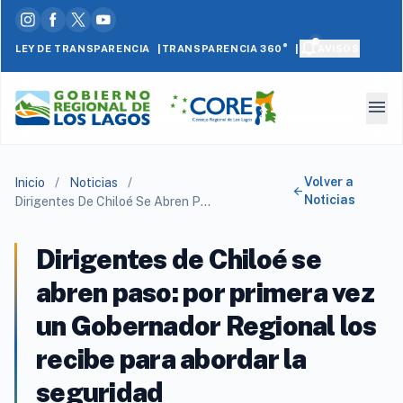
|
|
LEY DE TRANSPARENCIA
AVISOS
TRANSPARENCIA 360°
menu
Volver a
Inicio
/
Noticias
/
arrow_back
Noticias
Dirigentes De Chiloé Se Abren Paso: Por Primera Vez Un Gobernador Regional Los Recibe Para Abordar La Seguridad
Dirigentes de Chiloé se
abren paso: por primera vez
un Gobernador Regional los
recibe para abordar la
seguridad