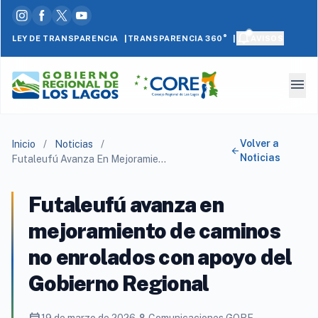
|
|
LEY DE TRANSPARENCIA
AVISOS
TRANSPARENCIA 360°
menu
Volver a
Inicio
/
Noticias
/
arrow_back
Noticias
Futaleufú Avanza En Mejoramiento De Caminos No Enrolados Con Apoyo Del Gobierno Regional
Futaleufú avanza en
mejoramiento de caminos
no enrolados con apoyo del
Gobierno Regional