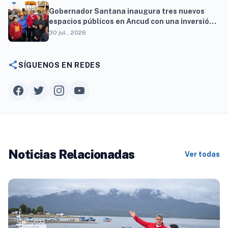
Gobernador Santana inaugura tres nuevos
espacios públicos en Ancud con una inversión
superior a $294 millones
30 jul., 2026
share
SÍGUENOS EN REDES
Noticias Relacionadas
Ver todas