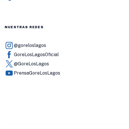
NUESTRAS REDES
@goreloslagos
GoreLosLagosOficial
@GoreLosLagos
PrensaGoreLosLagos