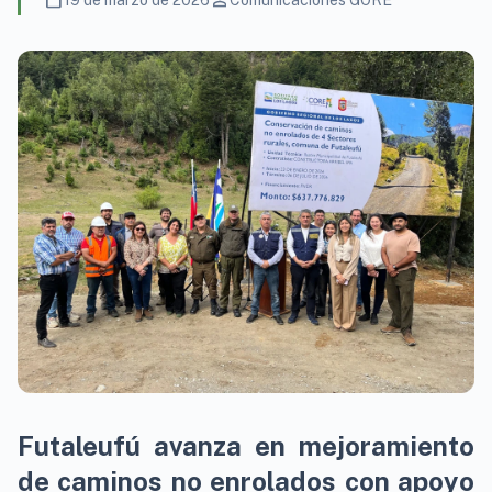
calendar_today
person
19 de marzo de 2026
Comunicaciones GORE
Futaleufú avanza en mejoramiento
de caminos no enrolados con apoyo