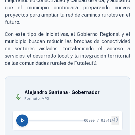
mejorando su conectividad y calidad de vida, y adelantó
que el municipio continuará preparando nuevos
proyectos para ampliar la red de caminos rurales en el
futuro.
Con este tipo de iniciativas, el Gobierno Regional y el
municipio buscan reducir las brechas de conectividad
en sectores aislados, fortaleciendo el acceso a
servicios, el desarrollo local y la integración territorial
de las comunidades rurales de Futaleufú.
Alejandro Santana - Gobernador
mic
Formato: MP3
volume_up
play_arrow
00:00 / 01:41