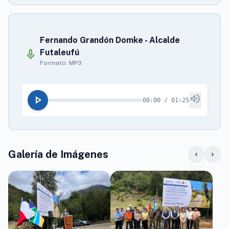
Fernando Grandón Domke - Alcalde
mic
Futaleufú
Formato: MP3
volume_up
play_arrow
00:00 / 01:25
Galería de Imágenes
chevron_left
chevron_right