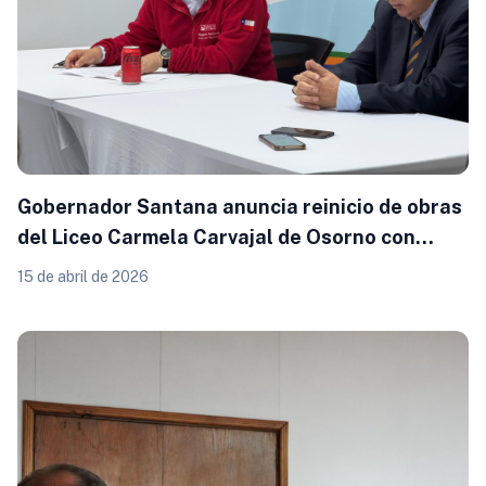
Gobernador Santana anuncia reinicio de obras
del Liceo Carmela Carvajal de Osorno con
inicio previsto para junio
15 de abril de 2026