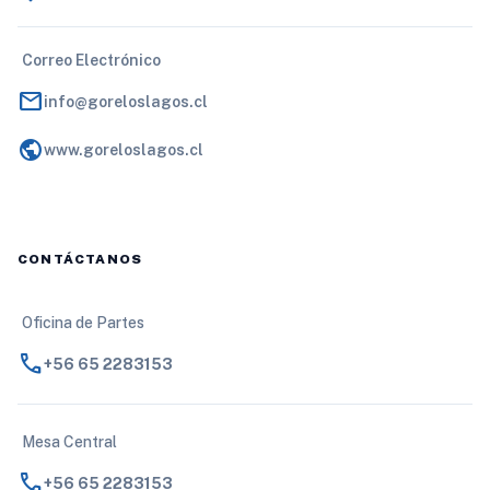
Correo Electrónico
mail
info@goreloslagos.cl
public
www.goreloslagos.cl
CONTÁCTANOS
Oficina de Partes
call
+56 65 2283153
Mesa Central
call
+56 65 2283153