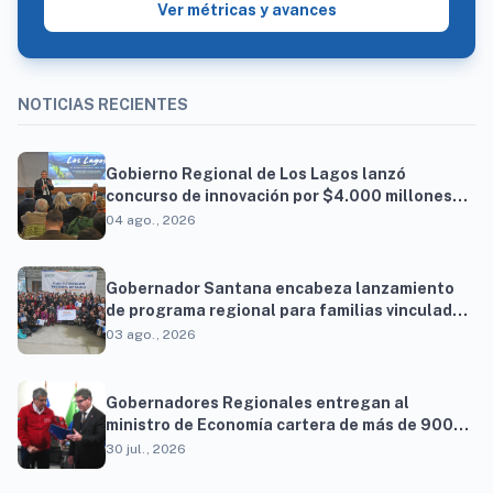
Ver métricas y avances
NOTICIAS RECIENTES
Gobierno Regional de Los Lagos lanzó
concurso de innovación por $4.000 millones
para resolver brechas productivas del
04 ago., 2026
territorio
Gobernador Santana encabeza lanzamiento
de programa regional para familias vinculadas
al autismo
03 ago., 2026
Gobernadores Regionales entregan al
ministro de Economía cartera de más de 900
proyectos que proyectan generar cerca de 27
30 jul., 2026
mil empleos