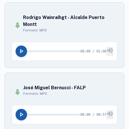
Rodrigo Wainraihgt - Alcalde Puerto
mic
Montt
Formato: MP3
volume_up
play_arrow
00:00 / 01:06
José Miguel Bernucci - FALP
mic
Formato: MP3
volume_up
play_arrow
00:00 / 00:57