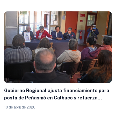
Gobierno Regional ajusta financiamiento para
posta de Peñasmó en Calbuco y refuerza
llamado a mejorar evaluación de proyectos
10 de abril de 2026