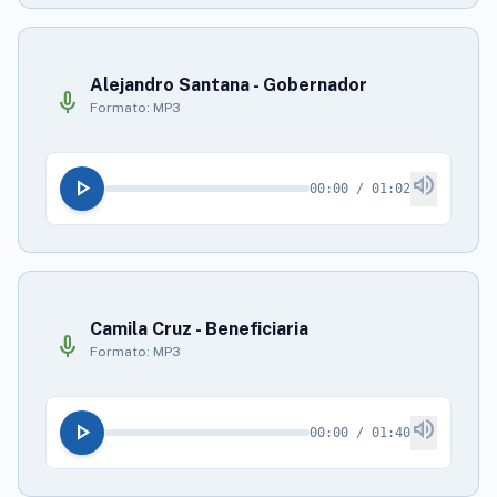
Alejandro Santana - Gobernador
mic
Formato: MP3
volume_up
play_arrow
00:00 / 01:02
Camila Cruz - Beneficiaria
mic
Formato: MP3
volume_up
play_arrow
00:00 / 01:40