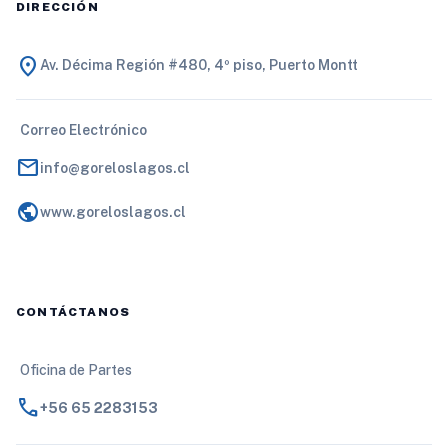
DIRECCIÓN
location_on
Av. Décima Región #480, 4º piso, Puerto Montt
Correo Electrónico
mail
info@goreloslagos.cl
public
www.goreloslagos.cl
CONTÁCTANOS
Oficina de Partes
call
+56 65 2283153