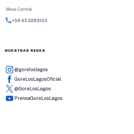
Mesa Central
call
+56 65 2283153
NUESTRAS REDES
@goreloslagos
GoreLosLagosOficial
@GoreLosLagos
PrensaGoreLosLagos