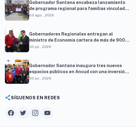
Gobernador Santana encabeza lanzamiento
de programa regional para familias vinculadas
al autismo
03 ago., 2026
Gobernadores Regionales entregan al
ministro de Economía cartera de más de 900
proyectos que proyectan generar cerca de 27
30 jul., 2026
mil empleos
Gobernador Santana inaugura tres nuevos
espacios públicos en Ancud con una inversión
superior a $294 millones
30 jul., 2026
share
SÍGUENOS EN REDES