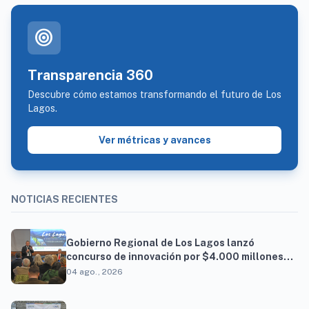
target
Transparencia 360
Descubre cómo estamos transformando el futuro de Los
Lagos.
Ver métricas y avances
NOTICIAS RECIENTES
Gobierno Regional de Los Lagos lanzó
concurso de innovación por $4.000 millones
para resolver brechas productivas del
04 ago., 2026
territorio