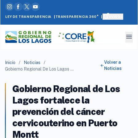
|
|
LEY DE TRANSPARENCIA
AVISOS
TRANSPARENCIA 360°
menu
Volver a
Inicio
/
Noticias
/
arrow_back
Noticias
Gobierno Regional De Los Lagos Fortalece La Prevención Del Cáncer Cervicouterino En Puerto Montt
Gobierno Regional de Los
Lagos fortalece la
prevención del cáncer
cervicouterino en Puerto
Montt