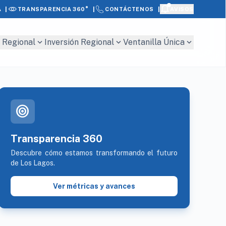
|
|
|
A
AVISOS
TRANSPARENCIA 360°
CONTÁCTENOS
expand_more
expand_more
expand_more
 Regional
Inversión Regional
Ventanilla Única
target
Transparencia 360
Descubre cómo estamos transformando el futuro
de Los Lagos.
Ver métricas y avances