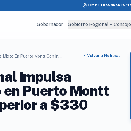
LEY DE TRANSPARENCI
expand_more
Gobernador
Gobierno Regional
Consejo
arrow_back
Volver a Noticias
Gobierno Regional Impulsa Patrullaje Mixto En Puerto Montt Con Inversión Superior A $330 Millones
nal impulsa
o en Puerto Montt
uperior a $330