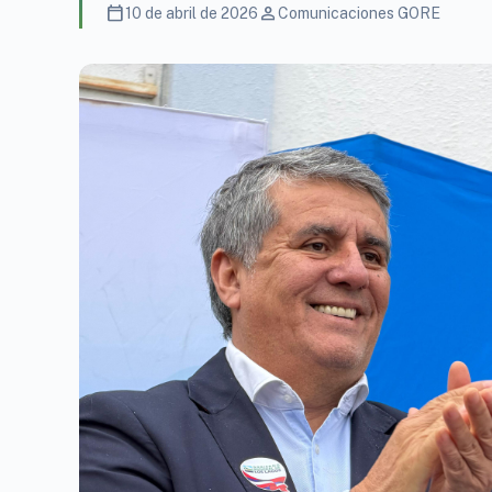
calendar_today
person
10 de abril de 2026
Comunicaciones GORE