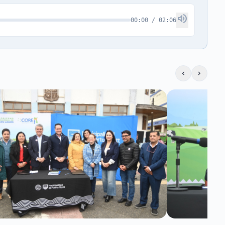
volume_up
00:00 / 02:06
chevron_left
chevron_right