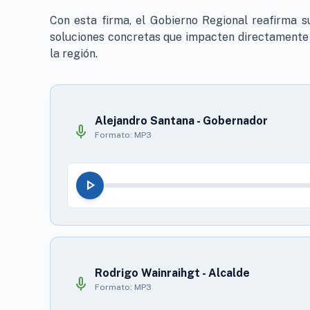
Con esta firma, el Gobierno Regional reafirma 
soluciones concretas que impacten directamente e
la región.
Alejandro Santana - Gobernador
mic
Formato: MP3
play_arrow
Rodrigo Wainraihgt - Alcalde
mic
Formato: MP3