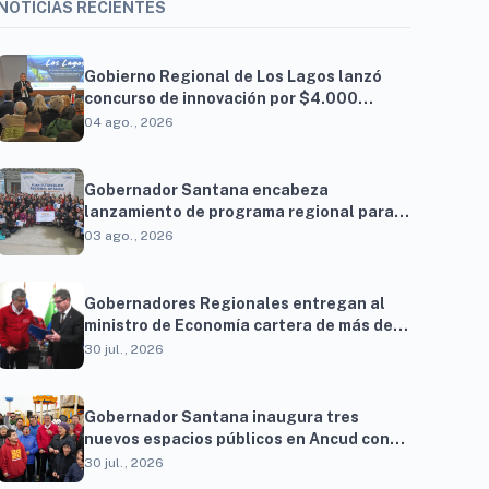
NOTICIAS RECIENTES
Gobierno Regional de Los Lagos lanzó
concurso de innovación por $4.000
millones para resolver brechas
04 ago., 2026
productivas del territorio
Gobernador Santana encabeza
lanzamiento de programa regional para
familias vinculadas al autismo
03 ago., 2026
Gobernadores Regionales entregan al
ministro de Economía cartera de más de
900 proyectos que proyectan generar
30 jul., 2026
cerca de 27 mil empleos
Gobernador Santana inaugura tres
nuevos espacios públicos en Ancud con
una inversión superior a $294 millones
30 jul., 2026