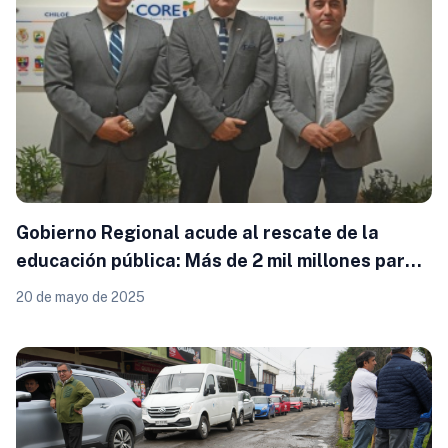
Gobierno Regional acude al rescate de la
educación pública: Más de 2 mil millones para
salvar escuelas en Palena y Calbuco
20 de mayo de 2025