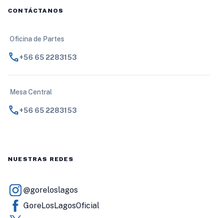
CONTÁCTANOS
Oficina de Partes
call
+56 65 2283153
Mesa Central
call
+56 65 2283153
NUESTRAS REDES
@goreloslagos
GoreLosLagosOficial