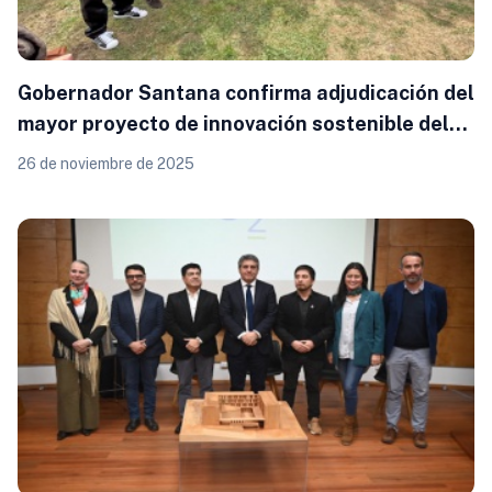
Gobernador Santana confirma adjudicación del
mayor proyecto de innovación sostenible del
sur de Chile: Consorcio encabezado por la
26 de noviembre de 2025
Universidad San Sebastián impulsará el nuevo
Centro Tecnológico de Economía Circular