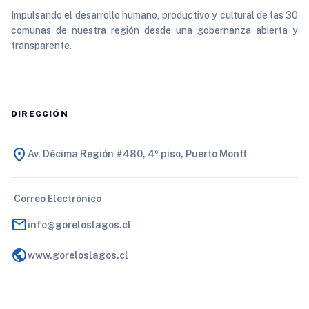
Impulsando el desarrollo humano, productivo y cultural de las 30
comunas de nuestra región desde una gobernanza abierta y
transparente.
DIRECCIÓN
location_on
Av. Décima Región #480, 4º piso, Puerto Montt
Correo Electrónico
mail
info@goreloslagos.cl
public
www.goreloslagos.cl