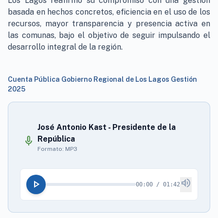
Los Lagos reafirmó su compromiso con una gestión
basada en hechos concretos, eficiencia en el uso de los
recursos, mayor transparencia y presencia activa en
las comunas, bajo el objetivo de seguir impulsando el
desarrollo integral de la región.
play_arrow
Cuenta Pública Gobierno Regional de Los Lagos Gestión
2025
José Antonio Kast - Presidente de la
mic
República
Formato: MP3
volume_up
play_arrow
00:00 / 01:42