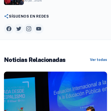
superior a $294 millones
30 jul., 2026
share
SÍGUENOS EN REDES
Noticias Relacionadas
Ver todas