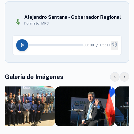
Alejandro Santana - Gobernador Regional
mic
Formato: MP3
volume_up
play_arrow
00:00 / 05:11
Galería de Imágenes
chevron_left
chevron_right