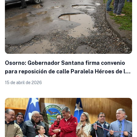
Osorno: Gobernador Santana firma convenio
para reposición de calle Paralela Héroes de la
Concepción en Francke
15 de abril de 2026