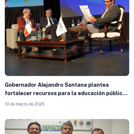
Gobernador Alejandro Santana plantea
fortalecer recursos para la educación pública
en seminario nacional sobre SLEP
10 de marzo de 2026