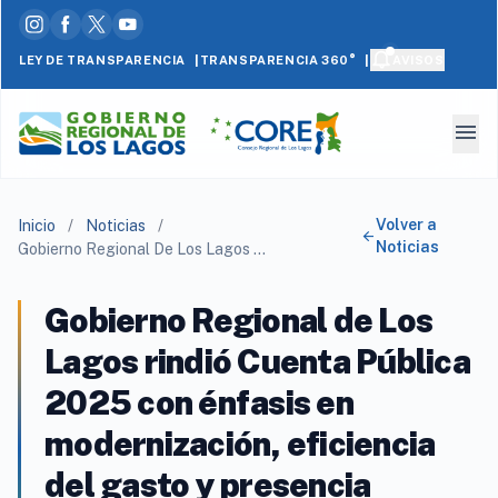
|
|
LEY DE TRANSPARENCIA
AVISOS
TRANSPARENCIA 360°
menu
Volver a
Inicio
/
Noticias
/
arrow_back
Noticias
Gobierno Regional De Los Lagos Rindió Cuenta Pública 2025 Con Énfasis En Modernización, Eficiencia Del Gasto Y Presencia Territorial
Gobierno Regional de Los
Lagos rindió Cuenta Pública
2025 con énfasis en
modernización, eficiencia
del gasto y presencia