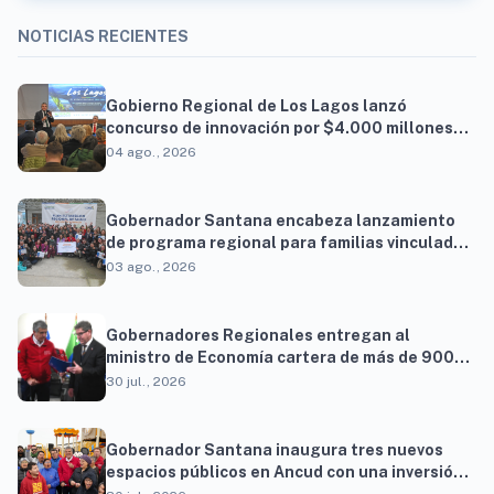
NOTICIAS RECIENTES
Gobierno Regional de Los Lagos lanzó
concurso de innovación por $4.000 millones
para resolver brechas productivas del
04 ago., 2026
territorio
Gobernador Santana encabeza lanzamiento
de programa regional para familias vinculadas
al autismo
03 ago., 2026
Gobernadores Regionales entregan al
ministro de Economía cartera de más de 900
proyectos que proyectan generar cerca de 27
30 jul., 2026
mil empleos
Gobernador Santana inaugura tres nuevos
espacios públicos en Ancud con una inversión