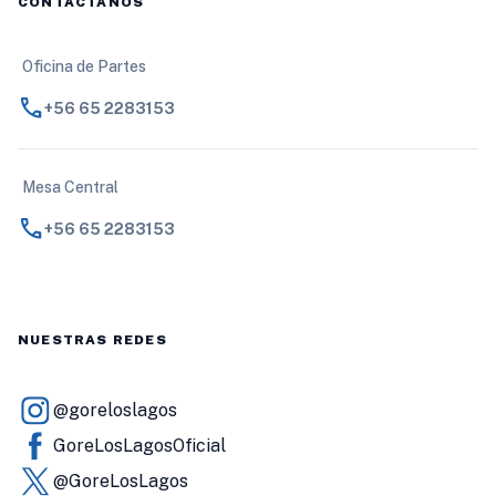
CONTÁCTANOS
Oficina de Partes
call
+56 65 2283153
Mesa Central
call
+56 65 2283153
NUESTRAS REDES
@goreloslagos
GoreLosLagosOficial
@GoreLosLagos