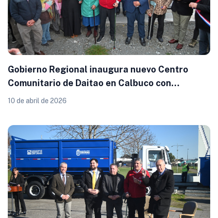
Gobierno Regional inaugura nuevo Centro
Comunitario de Daitao en Calbuco con
inversión cercana a los $194 millones
10 de abril de 2026