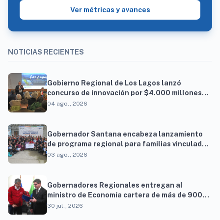
Ver métricas y avances
NOTICIAS RECIENTES
Gobierno Regional de Los Lagos lanzó
concurso de innovación por $4.000 millones
para resolver brechas productivas del
04 ago., 2026
territorio
Gobernador Santana encabeza lanzamiento
de programa regional para familias vinculadas
al autismo
03 ago., 2026
Gobernadores Regionales entregan al
ministro de Economía cartera de más de 900
proyectos que proyectan generar cerca de 27
30 jul., 2026
mil empleos