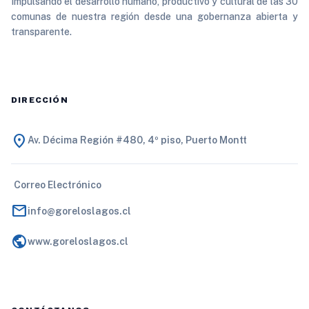
Impulsando el desarrollo humano, productivo y cultural de las 30
comunas de nuestra región desde una gobernanza abierta y
transparente.
DIRECCIÓN
location_on
Av. Décima Región #480, 4º piso, Puerto Montt
Correo Electrónico
mail
info@goreloslagos.cl
public
www.goreloslagos.cl