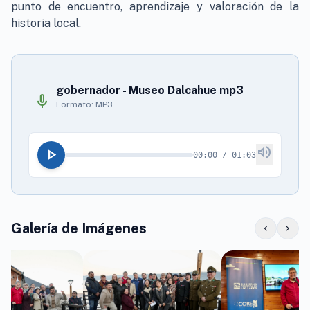
punto de encuentro, aprendizaje y valoración de la
historia local.
gobernador - Museo Dalcahue mp3
mic
Formato: MP3
volume_up
play_arrow
00:00 / 01:03
Galería de Imágenes
chevron_left
chevron_right