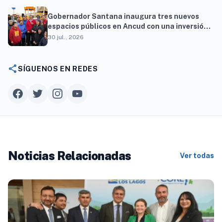
Gobernador Santana inaugura tres nuevos
espacios públicos en Ancud con una inversión
superior a $294 millones
30 jul., 2026
share
SÍGUENOS EN REDES
Noticias Relacionadas
Ver todas