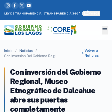
|
|
LEY DE TRANSPARENCIA
AVISOS
TRANSPARENCIA 360°
menu
Volver a
Inicio
/
Noticias
/
arrow_back
Noticias
Con Inversión Del Gobierno Regional, Museo Etnográfico De Dalcahue Abre Sus Puertas Completamente Remodelado
Con inversión del Gobierno
Regional, Museo
Etnográfico de Dalcahue
abre sus puertas
completamente