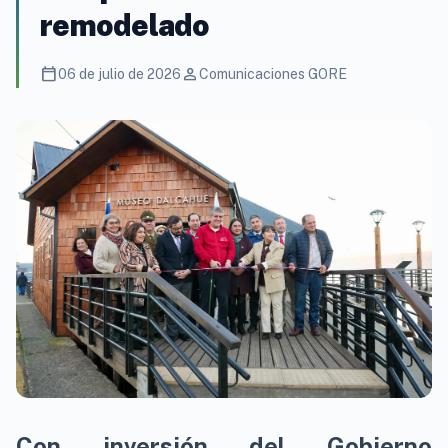
remodelado
calendar_today
person
06 de julio de 2026
Comunicaciones GORE
Con inversión del Gobierno