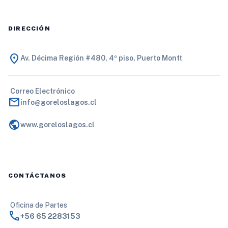
DIRECCIÓN
location_on
Av. Décima Región #480, 4º piso, Puerto Montt
Correo Electrónico
mail
info@goreloslagos.cl
public
www.goreloslagos.cl
CONTÁCTANOS
Oficina de Partes
call
+56 65 2283153