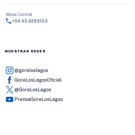
Mesa Central
call
+56 65 2283153
NUESTRAS REDES
@goreloslagos
GoreLosLagosOficial
@GoreLosLagos
PrensaGoreLosLagos