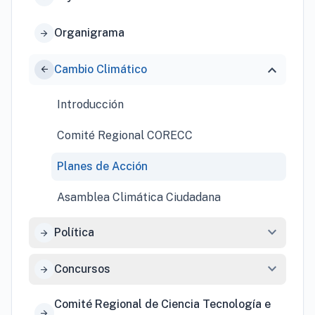
Organigrama
arrow_forward
expand_more
Cambio Climático
arrow_forward
Introducción
Comité Regional CORECC
Planes de Acción
Asamblea Climática Ciudadana
expand_more
Política
arrow_forward
expand_more
Concursos
arrow_forward
Comité Regional de Ciencia Tecnología e
arrow_forward