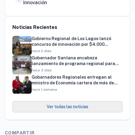
Innovación
Noticias Recientes
Gobierno Regional de Los Lagos lanzó
concurso de innovación por $4.000
millones para resolver brechas productivas
hace 2 días
del territorio
Gobernador Santana encabeza
lanzamiento de programa regional para
familias vinculadas al autismo
hace 3 días
Gobernadores Regionales entregan al
ministro de Economía cartera de más de
900 proyectos que proyectan generar
hace 1 semana
cerca de 27 mil empleos
Ver todas las noticias
COMPARTIR