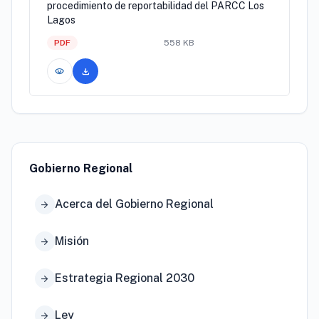
procedimiento de reportabilidad del PARCC Los
Lagos
PDF
558 KB
visibility
download
Gobierno Regional
Acerca del Gobierno Regional
arrow_forward
Misión
arrow_forward
Estrategia Regional 2030
arrow_forward
Ley
arrow_forward