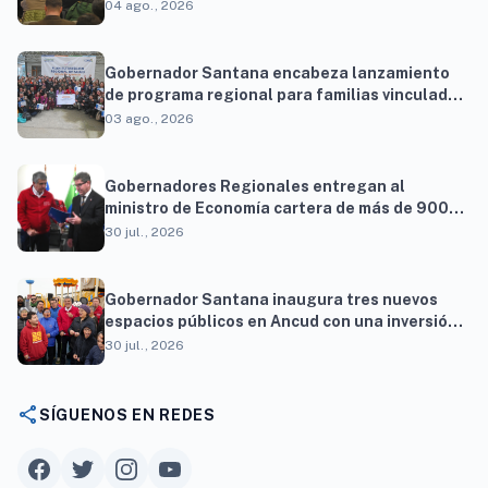
para resolver brechas productivas del
04 ago., 2026
territorio
Gobernador Santana encabeza lanzamiento
de programa regional para familias vinculadas
al autismo
03 ago., 2026
Gobernadores Regionales entregan al
ministro de Economía cartera de más de 900
proyectos que proyectan generar cerca de 27
30 jul., 2026
mil empleos
Gobernador Santana inaugura tres nuevos
espacios públicos en Ancud con una inversión
superior a $294 millones
30 jul., 2026
share
SÍGUENOS EN REDES