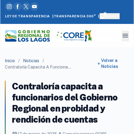
|
|
LEY DE TRANSPARENCIA
AVISOS
TRANSPARENCIA 360°
menu
Volver a
Inicio
/
Noticias
/
arrow_back
Noticias
Contraloría Capacita A Funcionarios Del Gobierno Regional En Probidad Y Rendición De Cuentas
Contraloría capacita a
funcionarios del Gobierno
Regional en probidad y
rendición de cuentas