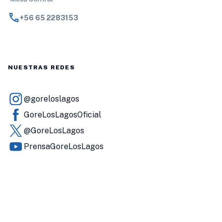
call
+56 65 2283153
NUESTRAS REDES
@goreloslagos
GoreLosLagosOficial
@GoreLosLagos
PrensaGoreLosLagos