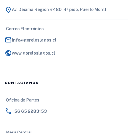
location_on
Av. Décima Región #480, 4º piso, Puerto Montt
Correo Electrónico
mail
info@goreloslagos.cl
public
www.goreloslagos.cl
CONTÁCTANOS
Oficina de Partes
call
+56 65 2283153
Mesa Central