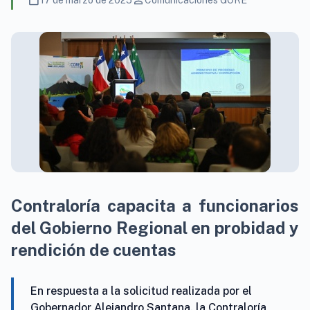
calendar_today
person
17 de marzo de 2025
Comunicaciones GORE
Contraloría capacita a funcionarios
del Gobierno Regional en probidad y
rendición de cuentas
En respuesta a la solicitud realizada por el
Gobernador Alejandro Santana, la Contraloría