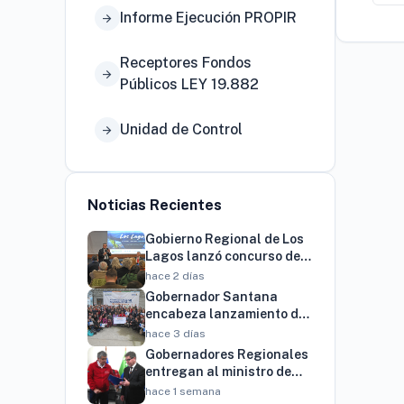
Informe Ejecución PROPIR
arrow_forward
Receptores Fondos
arrow_forward
Públicos LEY 19.882
Unidad de Control
arrow_forward
Noticias Recientes
Gobierno Regional de Los
Lagos lanzó concurso de
innovación por $4.000
hace 2 días
millones para resolver
Gobernador Santana
brechas productivas del
encabeza lanzamiento de
territorio
programa regional para
hace 3 días
familias vinculadas al
Gobernadores Regionales
autismo
entregan al ministro de
Economía cartera de más
hace 1 semana