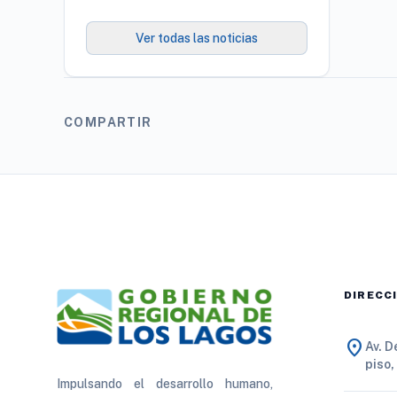
de 900 proyectos que
proyectan generar cerca
de 27 mil empleos
Ver todas las noticias
COMPARTIR
DIRECC
location_on
Av. 
piso,
Impulsando el desarrollo humano,