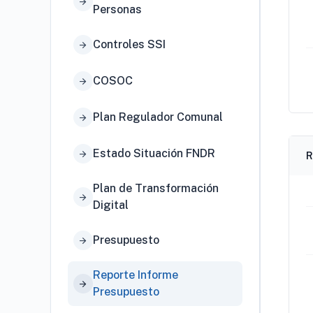
arrow_forward
Personas
Controles SSI
arrow_forward
COSOC
arrow_forward
Plan Regulador Comunal
arrow_forward
Estado Situación FNDR
arrow_forward
R
Plan de Transformación
arrow_forward
Digital
Presupuesto
arrow_forward
Reporte Informe
arrow_forward
Presupuesto