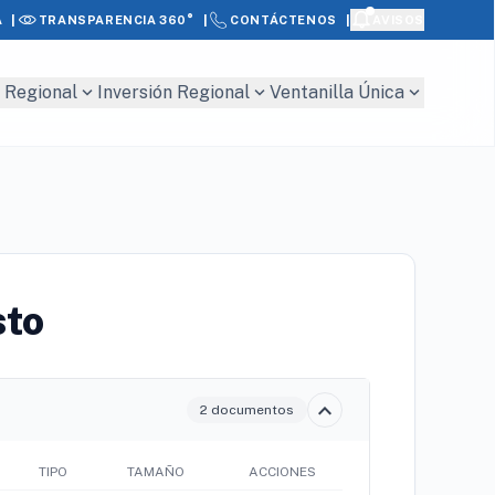
|
|
|
A
AVISOS
TRANSPARENCIA 360°
CONTÁCTENOS
expand_more
expand_more
expand_more
 Regional
Inversión Regional
Ventanilla Única
sto
expand_more
2 documentos
TIPO
TAMAÑO
ACCIONES