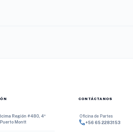
IÓN
CONTÁCTANOS
Décima Región #480, 4º
Oficina de Partes
call
 Puerto Montt
+56 65 2283153