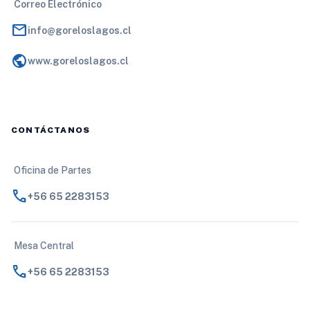
Correo Electrónico
mail
info@goreloslagos.cl
public
www.goreloslagos.cl
CONTÁCTANOS
Oficina de Partes
call
+56 65 2283153
Mesa Central
call
+56 65 2283153