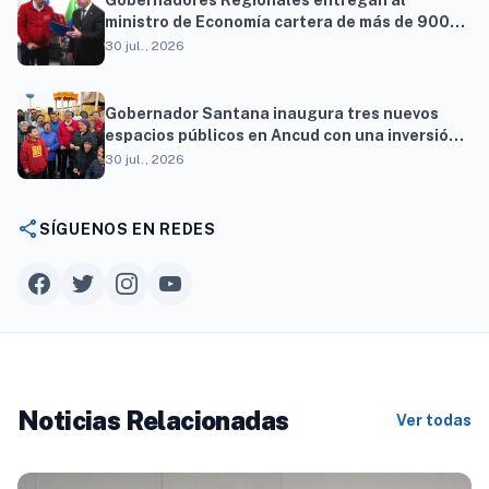
Gobernadores Regionales entregan al
ministro de Economía cartera de más de 900
proyectos que proyectan generar cerca de 27
30 jul., 2026
mil empleos
Gobernador Santana inaugura tres nuevos
espacios públicos en Ancud con una inversión
superior a $294 millones
30 jul., 2026
share
SÍGUENOS EN REDES
Noticias Relacionadas
Ver todas