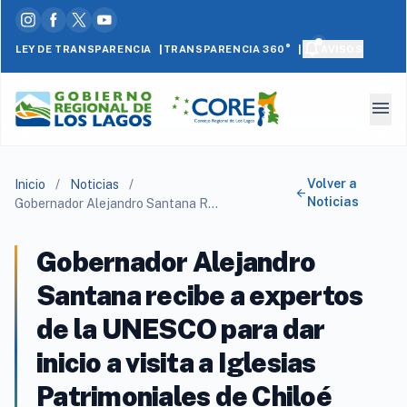
|
|
LEY DE TRANSPARENCIA
AVISOS
TRANSPARENCIA 360°
menu
Volver a
Inicio
/
Noticias
/
arrow_back
Noticias
Gobernador Alejandro Santana Recibe A Expertos De La Unesco Para Dar Inicio A Visita A Iglesias Patrimoniales De Chiloé
Gobernador Alejandro
Santana recibe a expertos
de la UNESCO para dar
inicio a visita a Iglesias
Patrimoniales de Chiloé